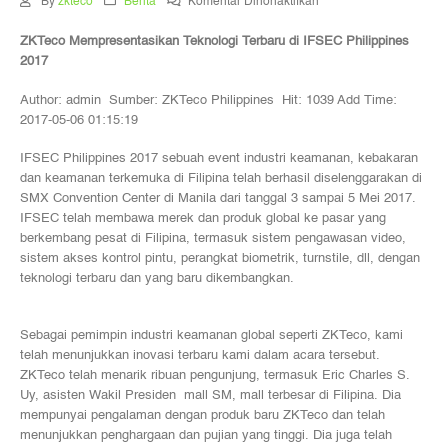
pada
By
zkteco
Berita
Komentar Dinonaktifkan
ZKTeco
ZKTeco Mempresentasikan Teknologi Terbaru di IFSEC Philippines
Mempresentasikan
2017
Teknologi
Terbaru
Author: admin Sumber: ZKTeco Philippines Hit: 1039 Add Time:
di
2017-05-06 01:15:19
IFSEC
Philippines
IFSEC Philippines 2017 sebuah event industri keamanan, kebakaran
2017
dan keamanan terkemuka di Filipina telah berhasil diselenggarakan di
SMX Convention Center di Manila dari tanggal 3 sampai 5 Mei 2017.
IFSEC telah membawa merek dan produk global ke pasar yang
berkembang pesat di Filipina, termasuk sistem pengawasan video,
sistem akses kontrol pintu, perangkat biometrik, turnstile, dll, dengan
teknologi terbaru dan yang baru dikembangkan.
Sebagai pemimpin industri keamanan global seperti ZKTeco, kami
telah menunjukkan inovasi terbaru kami dalam acara tersebut.
ZKTeco telah menarik ribuan pengunjung, termasuk Eric Charles S.
Uy, asisten Wakil Presiden mall SM, mall terbesar di Filipina. Dia
mempunyai pengalaman dengan produk baru ZKTeco dan telah
menunjukkan penghargaan dan pujian yang tinggi. Dia juga telah