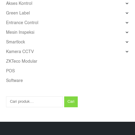
Akses Kontrol
Green Label
Entrance Control
Mesin Inspeksi
Smartlock
Kamera CCTV
ZKTeco Modular
POS
Software
Cari