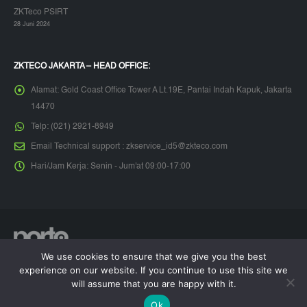
ZKTeco PSIRT
28 Juni 2024
ZKTECO JAKARTA – HEAD OFFICE:
Alamat:
Gold Coast Office Tower A Lt.19E, Pantai Indah Kapuk, Jakarta
14470
Telp:
(021) 2921-8949
Email Technical support :
zkservice_id5@zkteco.com
Hari/Jam Kerja:
Senin - Jum'at 09:00-17:00
We use cookies to ensure that we give you the best
© Copyright 2026. All Rights Reserved.
experience on our website. If you continue to use this site we
will assume that you are happy with it.
Kebijakan Privasi
Garansi
Ok