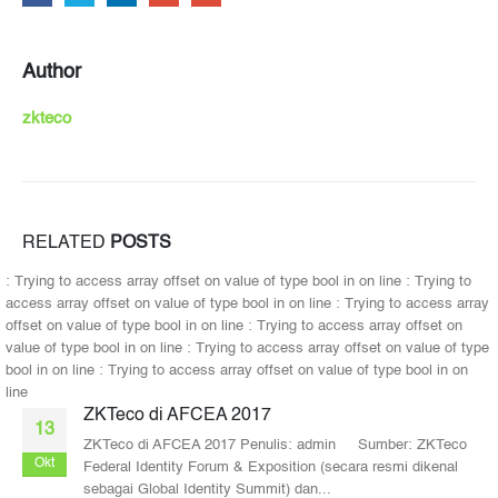
Author
zkteco
RELATED
POSTS
: Trying to access array offset on value of type bool in
on line
: Trying to
access array offset on value of type bool in
on line
: Trying to access array
offset on value of type bool in
on line
: Trying to access array offset on
value of type bool in
on line
: Trying to access array offset on value of type
bool in
on line
: Trying to access array offset on value of type bool in
on
line
ZKTeco di AFCEA 2017
13
ZKTeco di AFCEA 2017 Penulis: admin Sumber: ZKTeco
Okt
Federal Identity Forum & Exposition (secara resmi dikenal
sebagai Global Identity Summit) dan...