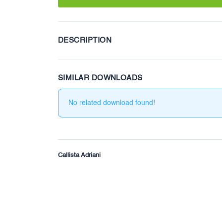
DESCRIPTION
SIMILAR DOWNLOADS
No related download found!
Masalah Sistem Teratasi
28 Juni 2024
Akses 
Pemberitahuan Pembaruan Sistem
17 Janua
Callista Adriani
28 Juni 2024
ZKTeco PSIRT
28 Juni 2024
Korea 
Perusa
ZKDigimax Menata Ulang Ritel