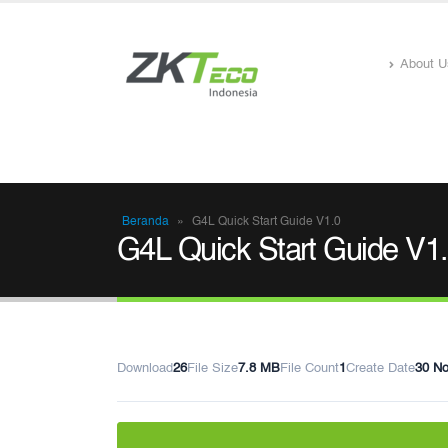
About U
Beranda
»
G4L Quick Start Guide V1.0
G4L Quick Start Guide V1
Download
26
File Size
7.8 MB
File Count
1
Create Date
30 N