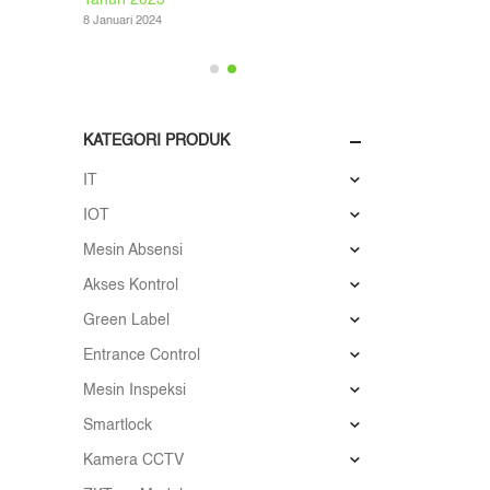
Tahun 2023
di 
8 Januari 2024
21 Ju
KATEGORI PRODUK
IT
IOT
Mesin Absensi
Akses Kontrol
Green Label
Entrance Control
Mesin Inspeksi
Smartlock
Kamera CCTV