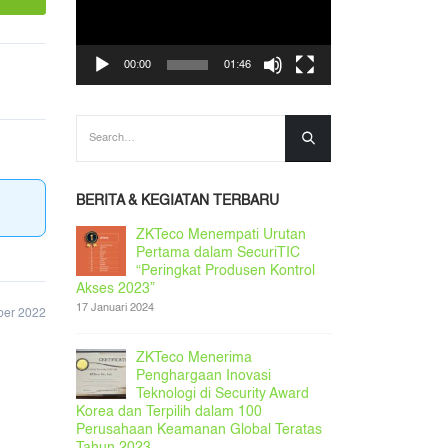
00:00
01:46
BERITA & KEGIATAN TERBARU
ZKTeco Menempati Urutan
Masalah Sist
Pertama dalam SecuriTIC
28 Juni 2024
“Peringkat Produsen Kontrol
Akses 2023”
em
Pemberitahu
17 Januari 2024
ber 2022
28 Juni 2024
ZKTeco Menerima
ZKTeco PSIR
Penghargaan Inovasi
28 Juni 2024
Teknologi di Security Award
Korea dan Terpilih dalam 100
Perusahaan Keamanan Global Teratas
g Ritel
ZKD