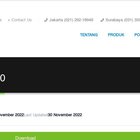
s
Contact Us
Jakarta (021) 292-18949
Surabaya (031) 35
TENTANG
PRODUK
PO
.0
ovember 2022
Last Updated
30 November 2022
Download