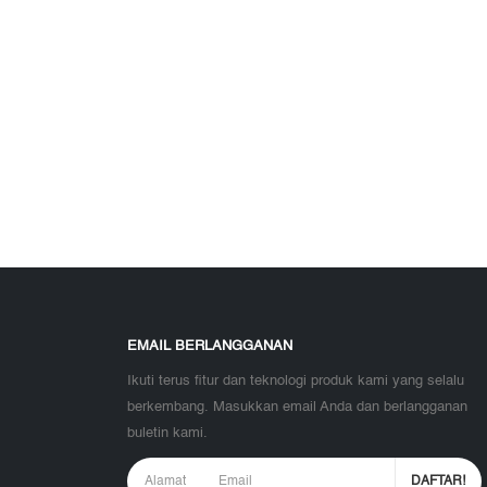
EMAIL BERLANGGANAN
Ikuti terus fitur dan teknologi produk kami yang selalu
berkembang. Masukkan email Anda dan berlangganan
buletin kami.