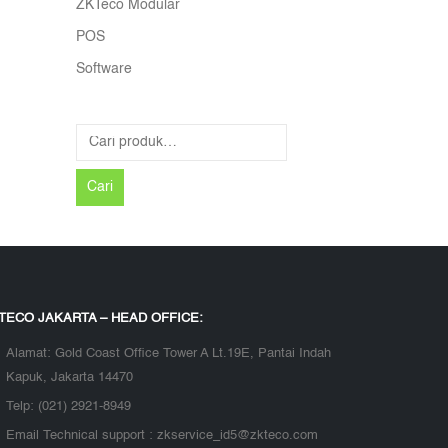
ZKTeco Modular
POS
Software
Cari
TECO JAKARTA – HEAD OFFICE:
Alamat:
Gold Coast Office Tower A Lt.19E, Pantai Indah
Kapuk, Jakarta 14470
Telp:
(021) 2921-8949
Email Technical support :
zkservice_id5@zkteco.com