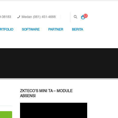
9-38183
Medan (061) 451-4668
RTFOLIO
SOFTWARE
PARTNER
BERITA
ZKTECO’S MINI TA – MODULE
ABSENSI
Pemutar
Video