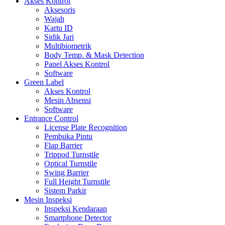
Akses Kontrol
Aksesoris
Wajah
Kartu ID
Sidik Jari
Multibiometrik
Body Temp. & Mask Detection
Panel Akses Kontrol
Software
Green Label
Akses Kontrol
Mesin Absensi
Software
Entrance Control
License Plate Recognition
Pembuka Pintu
Flap Barrier
Trippod Turnstile
Optical Turnstile
Swing Barrier
Full Height Turnstile
Sistem Parkir
Mesin Inspeksi
Inspeksi Kendaraan
Smartphone Detector