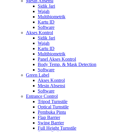
Mesin Absensi
Sidik Jari
Wajah
Multibiometrik
Kartu ID
Software
Akses Kontrol
Sidik Jari
Wajah
Kartu ID
Multibiometrik
Panel Akses Kontrol
Body Temp. & Mask Detection
Software
Green Label
Akses Kontrol
Mesin Absensi
Software
Entrance Control
Tripod Turnstile
Optical Turnstile
Pembuka Pintu
Flap Barrier
Swing Barrier
Full Height Turnstile