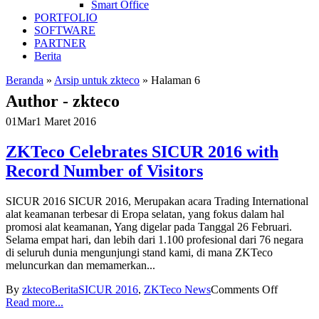
Smart Office
PORTFOLIO
SOFTWARE
PARTNER
Berita
Beranda
»
Arsip untuk zkteco
»
Halaman 6
Author - zkteco
01
Mar
1 Maret 2016
ZKTeco Celebrates SICUR 2016 with
Record Number of Visitors
SICUR 2016 SICUR 2016, Merupakan acara Trading International
alat keamanan terbesar di Eropa selatan, yang fokus dalam hal
promosi alat keamanan, Yang digelar pada Tanggal 26 Februari.
Selama empat hari, dan lebih dari 1.100 profesional dari 76 negara
di seluruh dunia mengunjungi stand kami, di mana ZKTeco
meluncurkan dan memamerkan...
By
zkteco
Berita
SICUR 2016
,
ZKTeco News
Comments Off
Read more...