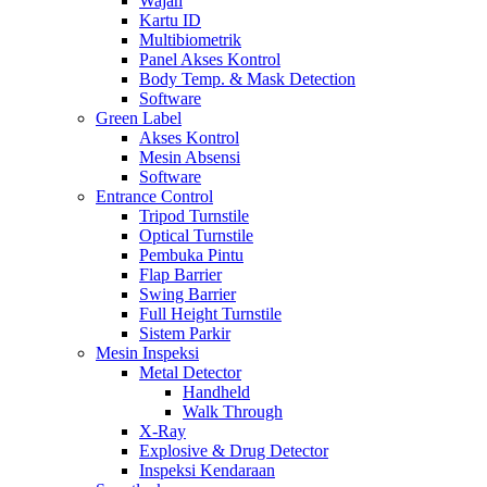
Wajah
Kartu ID
Multibiometrik
Panel Akses Kontrol
Body Temp. & Mask Detection
Software
Green Label
Akses Kontrol
Mesin Absensi
Software
Entrance Control
Tripod Turnstile
Optical Turnstile
Pembuka Pintu
Flap Barrier
Swing Barrier
Full Height Turnstile
Sistem Parkir
Mesin Inspeksi
Metal Detector
Handheld
Walk Through
X-Ray
Explosive & Drug Detector
Inspeksi Kendaraan