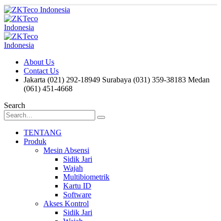
About Us
Contact Us
Jakarta (021) 292-18949
Surabaya (031) 359-38183
Medan
(061) 451-4668
Search
TENTANG
Produk
Mesin Absensi
Sidik Jari
Wajah
Multibiometrik
Kartu ID
Software
Akses Kontrol
Sidik Jari