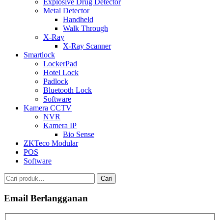
Explosive Drug Detector
Metal Detector
Handheld
Walk Through
X-Ray
X-Ray Scanner
Smartlock
LockerPad
Hotel Lock
Padlock
Bluetooth Lock
Software
Kamera CCTV
NVR
Kamera IP
Bio Sense
ZKTeco Modular
POS
Software
Pencarian
Cari
untuk:
Email Berlangganan