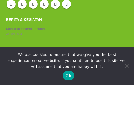
BERITA & KEGIATAN
Masalah Sistem Teratasi
28 Juni 2024
Pemberitahuan Pembaruan Sistem
We use cookies to ensure that we give you the best
28 Juni 2024
experience on our website. If you continue to use this site we
will assume that you are happy with it.
ZKTeco PSIRT
28 Juni 2024
Ok
ZKTECO JAKARTA – HEAD OFFICE:
Alamat:
Gold Coast Office Tower A Lt.19E, Pantai Indah Kapuk, Jakarta
14470
Telp:
(021) 2921-8949
Email Technical support :
zkservice_id5@zkteco.com