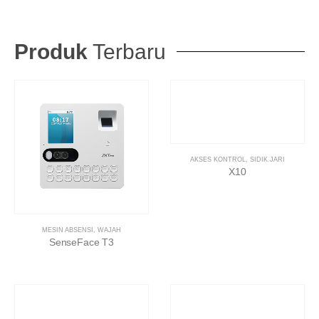
Produk
Terbaru
AKSES KONTROL
,
SIDIK JARI
X10
MESIN ABSENSI
,
WAJAH
SenseFace T3