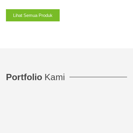
Lihat Semua Produk
Portfolio
Kami
Mandaya Royal Hospital Puri
ACCESS CONTROL, ELEVATOR CONTROL