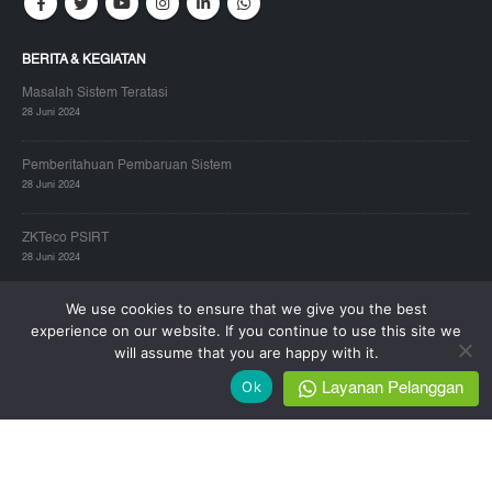
BERITA & KEGIATAN
Masalah Sistem Teratasi
28 Juni 2024
Pemberitahuan Pembaruan Sistem
28 Juni 2024
ZKTeco PSIRT
28 Juni 2024
We use cookies to ensure that we give you the best
ZKTECO JAKARTA – HEAD OFFICE:
experience on our website. If you continue to use this site we
will assume that you are happy with it.
Alamat:
Gold Coast Office Tower A Lt.19E, Pantai Indah Kapuk, Jakarta
Ok
Layanan Pelanggan
14470
Telp:
(021) 2921-8949
Email Technical support :
zkservice_id5@zkteco.com
Hari/Jam Kerja:
Senin - Jum'at 09:00-17:00