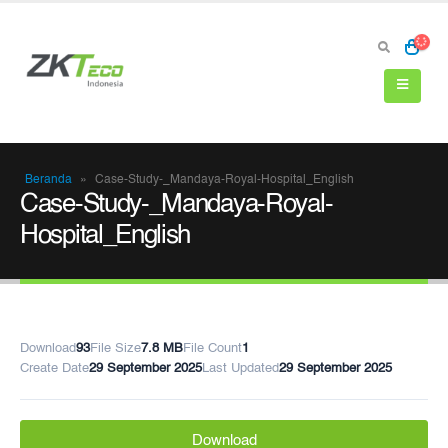
Beranda
»
Case-Study-_Mandaya-Royal-Hospital_English
Case-Study-_Mandaya-Royal-
Hospital_English
Download
93
File Size
7.8 MB
File Count
1
Create Date
29 September 2025
Last Updated
29 September 2025
Download