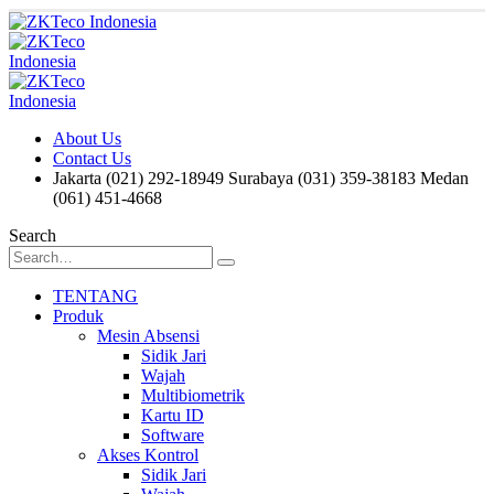
About Us
Contact Us
Jakarta (021) 292-18949
Surabaya (031) 359-38183
Medan
(061) 451-4668
Search
TENTANG
Produk
Mesin Absensi
Sidik Jari
Wajah
Multibiometrik
Kartu ID
Software
Akses Kontrol
Sidik Jari