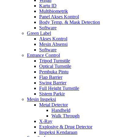
Wajah
Kartu ID
Multibiometrik
Panel Akses Kontrol
Body Temp. & Mask Detection
Software
Green Label
Akses Kontrol
Mesin Absensi
Software
Entrance Control
Tripod Turnstile
Optical Turnstile
Pembuka Pintu
Flap Barrier
Swing Barrier
Full Height Turnstile
Sistem Parkir
Mesin Inspeksi
Metal Detector
Handheld
Walk Through
X-Ray
Explosive & Drug Detector
Inspeksi Kendaraan