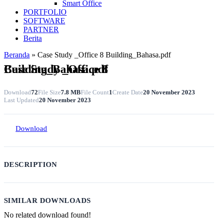
Smart Office
PORTFOLIO
SOFTWARE
PARTNER
Berita
Beranda
»
Case Study _Office 8 Building_Bahasa.pdf
Case Study _Office 8 Building_Bahasa.pdf
Download
72
File Size
7.8 MB
File Count
1
Create Date
20 November 2023
Last Updated
20 November 2023
Download
DESCRIPTION
SIMILAR DOWNLOADS
No related download found!