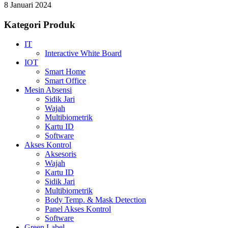
8 Januari 2024
Kategori Produk
IT
Interactive White Board
IOT
Smart Home
Smart Office
Mesin Absensi
Sidik Jari
Wajah
Multibiometrik
Kartu ID
Software
Akses Kontrol
Aksesoris
Wajah
Kartu ID
Sidik Jari
Multibiometrik
Body Temp. & Mask Detection
Panel Akses Kontrol
Software
Green Label