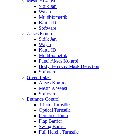
Mesin Absensi
Sidik Jari
Wajah
Multibiometrik
Kartu ID
Software
Akses Kontrol
Sidik Jari
Wajah
Kartu ID
Multibiometrik
Panel Akses Kontrol
Body Temp. & Mask Detection
Software
Green Label
Akses Kontrol
Mesin Absensi
Software
Entrance Control
Tripod Turnstile
Optical Turnstile
Pembuka Pintu
Flap Barrier
Swing Barrier
Full Height Turnstile