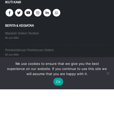
IKUTI KAMI
BERITA & KEGIATAN
Masalah Sistem Teratasi
28 Juni 2024
Pemberitahuan Pembaruan Sistem
28 Juni 2024
We use cookies to ensure that we give you the best
experience on our website. If you continue to use this site we
ZKTeco PSIRT
will assume that you are happy with it.
28 Juni 2024
Ok
ZKTECO JAKARTA – HEAD OFFICE:
Alamat:
Gold Coast Office Tower A Lt.19E, Pantai Indah Kapuk, Jakarta
14470
Telp:
(021) 2921-8949