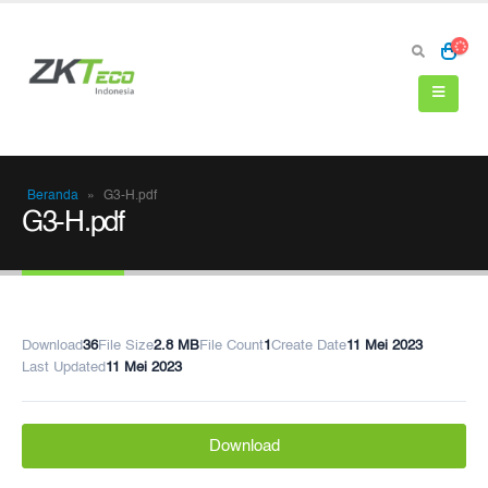
Beranda
»
G3-H.pdf
G3-H.pdf
Download
36
File Size
2.8 MB
File Count
1
Create Date
11 Mei 2023
Last Updated
11 Mei 2023
Download