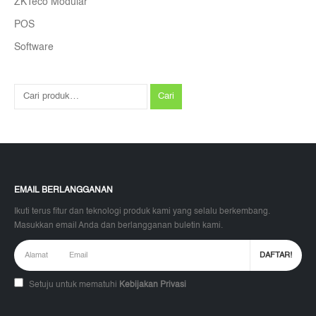
ZKTeco Modular
POS
Software
Cari
EMAIL BERLANGGANAN
Ikuti terus fitur dan teknologi produk kami yang selalu berkembang.
Masukkan email Anda dan berlangganan buletin kami.
Setuju untuk mematuhi
Kebijakan Privasi