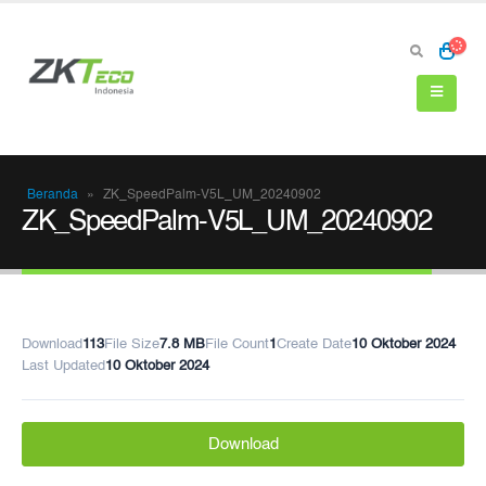
Beranda
»
ZK_SpeedPalm-V5L_UM_20240902
ZK_SpeedPalm-V5L_UM_20240902
Download
113
File Size
7.8 MB
File Count
1
Create Date
10 Oktober 2024
Last Updated
10 Oktober 2024
Download