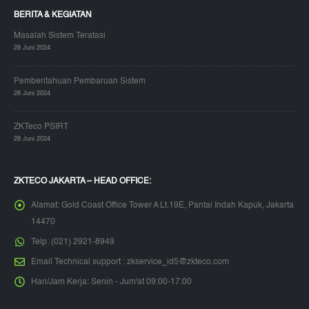
BERITA & KEGIATAN
Masalah Sistem Teratasi
28 Juni 2024
Pemberitahuan Pembaruan Sistem
28 Juni 2024
ZKTeco PSIRT
28 Juni 2024
ZKTECO JAKARTA – HEAD OFFICE:
Alamat:
Gold Coast Office Tower A Lt.19E, Pantai Indah Kapuk, Jakarta
14470
Telp:
(021) 2921-8949
Email Technical support :
zkservice_id5@zkteco.com
Hari/Jam Kerja:
Senin - Jum'at 09:00-17:00