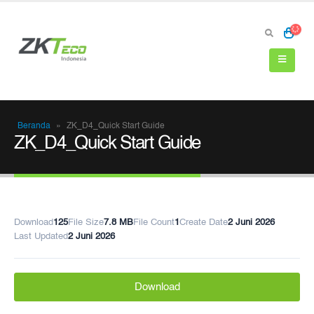
Beranda
»
ZK_D4_Quick Start Guide
ZK_D4_Quick Start Guide
Download
125
File Size
7.8 MB
File Count
1
Create Date
2 Juni 2026
Last Updated
2 Juni 2026
Download