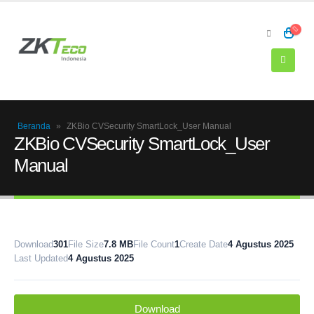
Beranda
»
ZKBio CVSecurity SmartLock_User Manual
ZKBio CVSecurity SmartLock_User
Manual
Download
301
File Size
7.8 MB
File Count
1
Create Date
4 Agustus 2025
Last Updated
4 Agustus 2025
Download