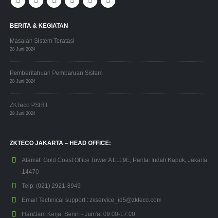
BERITA & KEGIATAN
Masalah Sistem Teratasi
28 Juni 2024
Pemberitahuan Pembaruan Sistem
28 Juni 2024
ZKTeco PSIRT
28 Juni 2024
ZKTECO JAKARTA – HEAD OFFICE:
Alamat:
Gold Coast Office Tower A Lt.19E, Pantai Indah Kapuk, Jakarta
14470
Telp:
(021) 2921-8949
Email Technical support :
zkservice_id5@zkteco.com
Hari/Jam Kerja:
Senin - Jum'at 09:00-17:00