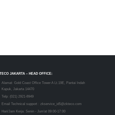
TECO JAKARTA – HEAD OFFICE:
Alamat:
Gold Coast Office Tower A Lt.19E, Pantai Indah
Kapuk, Jakarta 14470
Telp:
(021) 2921-8949
Email Technical support :
zkservice_id5@zkteco.com
Hari/Jam Kerja:
Senin - Jum'at 09:00-17:00