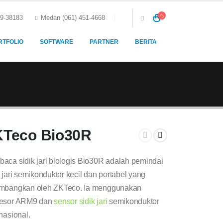
59-38183
Medan (061) 451-4668
RTFOLIO
SOFTWARE
PARTNER
BERITA
KTeco Bio30R
aca sidik jari biologis Bio30R adalah pemindai
k jari semikonduktor kecil dan portabel yang
mbangkan oleh ZKTeco. Ia menggunakan
sesor ARM9 dan
sensor sidik jari
semikonduktor
rnasional.