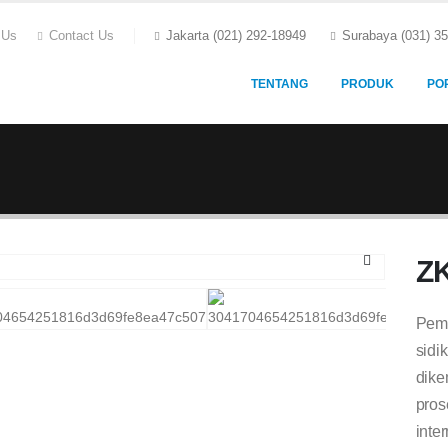
 Us
Contact Us
Jakarta (021) 292-18949
Surabaya (031) 3
TENTANG
PRODUK
PO
Z
Pemb
sidi
dike
pro
inte