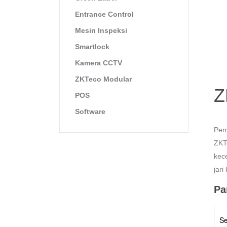
Entrance Control
Mesin Inspeksi
Smartlock
Kamera CCTV
ZKTeco Modular
Z
POS
Software
Pem
ZKT
kec
jar
Pa
Se