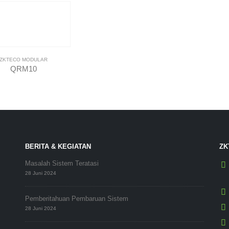
ZKTECO MODULAR
QRM10
BERITA & KEGIATAN
ZK
Masalah Sistem Teratasi
28 Juni 2024
Pemberitahuan Pembaruan Sistem
28 Juni 2024