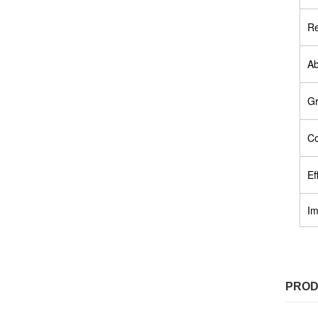
Re
Ab
Gr
Co
Ef
Im
PROD