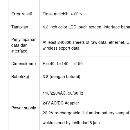
Error relatif
Tidak melebihi + 20%
Tampilan
4.3 inch color LCD touch screen, Interface bah
Penyimpanan
At least 240000 sheets of raw data, ethernet, U
data dan
wireless export data.
interface
Dimensi(mm)
P=440, L=140, T=150
Bobot(kg)
3.8 (dengan baterai)
110/220VAC, 50/60Hz
24V AC/DC Adapter
Power supply
22.2V re-chargeable lithium-ion battery sampai
waktu stand-by lebih dari 8 jam