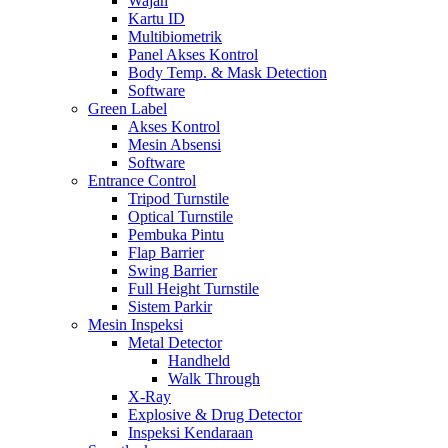
Wajah
Kartu ID
Multibiometrik
Panel Akses Kontrol
Body Temp. & Mask Detection
Software
Green Label
Akses Kontrol
Mesin Absensi
Software
Entrance Control
Tripod Turnstile
Optical Turnstile
Pembuka Pintu
Flap Barrier
Swing Barrier
Full Height Turnstile
Sistem Parkir
Mesin Inspeksi
Metal Detector
Handheld
Walk Through
X-Ray
Explosive & Drug Detector
Inspeksi Kendaraan