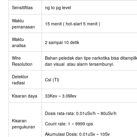
Sensitifitas
ng to pg level
Waktu
15 menit ( hot-start 5 menit )
pemanasan
Waktu
2 sampai 10 detik
analisa
Wire
Bahan peledak dan tipe narkotika bisa ditampi
Resolution
dan visual atau alarm tersembunyi.
Detektor
CsI (Tl)
radiasi
Kisaran daya
33Kev ~ 3.0Mev
Dosis rata-rata: 0.01uSv/h ~ 80uSv/h
Kisaran
Count rate: 1 ~ 9999 cps
pengukuran
Akumulasi Dosis: 0.01uSv ~ 10Sv