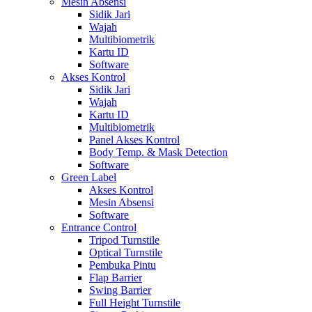
Mesin Absensi
Sidik Jari
Wajah
Multibiometrik
Kartu ID
Software
Akses Kontrol
Sidik Jari
Wajah
Kartu ID
Multibiometrik
Panel Akses Kontrol
Body Temp. & Mask Detection
Software
Green Label
Akses Kontrol
Mesin Absensi
Software
Entrance Control
Tripod Turnstile
Optical Turnstile
Pembuka Pintu
Flap Barrier
Swing Barrier
Full Height Turnstile