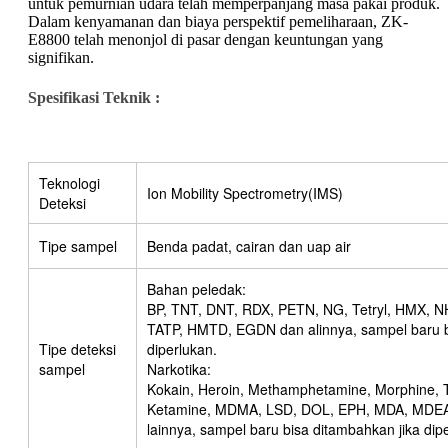
untuk pemurnian udara telah memperpanjang masa pakai produk.
Dalam kenyamanan dan biaya perspektif pemeliharaan, ZK-
E8800 telah menonjol di pasar dengan keuntungan yang
signifikan.
Spesifikasi Teknik :
Teknologi
Ion Mobility Spectrometry(IMS)
Deteksi
Tipe sampel
Benda padat, cairan dan uap air
Bahan peledak:
BP, TNT, DNT, RDX, PETN, NG, Tetryl, HMX, N
TATP, HMTD, EGDN dan alinnya, sampel baru b
Tipe deteksi
diperlukan.
sampel
Narkotika:
Kokain, Heroin, Methamphetamine, Morphine, 
Ketamine, MDMA, LSD, DOL, EPH, MDA, MDEA
lainnya, sampel baru bisa ditambahkan jika dip