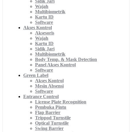
Sidik Jari
Wajah
Multibiometrik
Kartu ID
Software
Akses Kontrol
Aksesoris
Wajah
Kartu ID
Sidik Jari
Multibiometrik
Body Temp. & Mask Detection
Panel Akses Kontrol
Software
Green Label
Akses Kontrol
Mesin Absensi
Software
Entrance Control
License Plate Recognition
Pembuka Pintu
Flap Barrier
Trippod Turnstile
Optical Turnstile
Swing Barrier