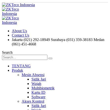
About Us
Contact Us
Jakarta (021) 292-18949
Surabaya (031) 359-38183
Medan
(061) 451-4668
Search
TENTANG
Produk
Mesin Absensi
Sidik Jari
Wajah
Multibiometrik
Kartu ID
Software
Akses Kontrol
Sidik Jari