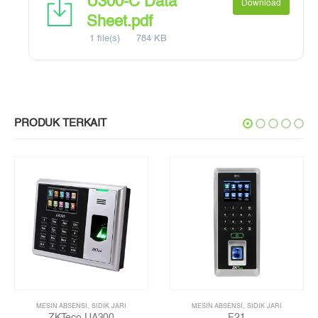
U300-C Data
Download
Sheet.pdf
1 file(s)
784 KB
PRODUK TERKAIT
MESIN ABSENSI
,
SIDIK JARI
MESIN ABSENSI
,
SIDIK JARI
ZKTeco UA300
F21