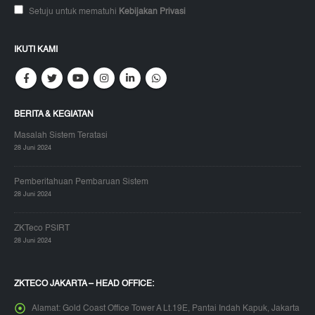
Setuju untuk mematuhi
Kebijakan Privasi
IKUTI KAMI
BERITA & KEGIATAN
Masalah Sistem Teratasi
28 Juni 2024
Pemberitahuan Pembaruan Sistem
28 Juni 2024
ZKTeco PSIRT
28 Juni 2024
ZKTECO JAKARTA – HEAD OFFICE:
Alamat:
Gold Coast Office Tower A Lt.19E, Pantai Indah Kapuk, Jakarta