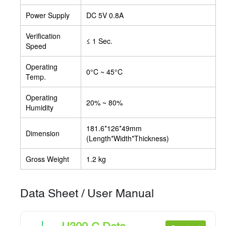
Power Supply
DC 5V 0.8A
Verification
≤ 1 Sec.
Speed
Operating
0°C ~ 45°C
Temp.
Operating
20% ~ 80%
Humidity
181.6*126*49mm
Dimension
(Length*Width*Thickness)
Gross Weight
1.2 kg
Data Sheet / User Manual