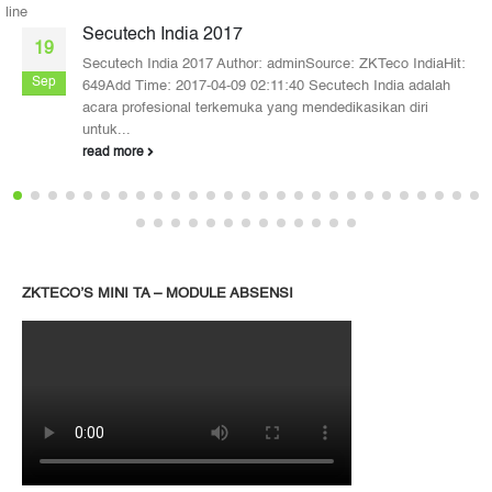
line
Secutech India 2017
19
Secutech India 2017 Author: adminSource: ZKTeco IndiaHit:
Sep
649Add Time: 2017-04-09 02:11:40 Secutech India adalah
acara profesional terkemuka yang mendedikasikan diri
untuk...
read more
ZKTECO’S MINI TA – MODULE ABSENSI