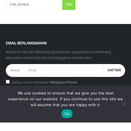
Cari
EMAIL BERLANGGANAN
Ikuti terus fitur dan teknologi produk kami yang selalu berkembang.
Masukkan email Anda dan berlangganan buletin kami.
Setuju untuk mematuhi
Kebijakan Privasi
We use cookies to ensure that we give you the best
experience on our website. If you continue to use this site we
IKUTI KAMI
will assume that you are happy with it.
Ok
BERITA & KEGIATAN