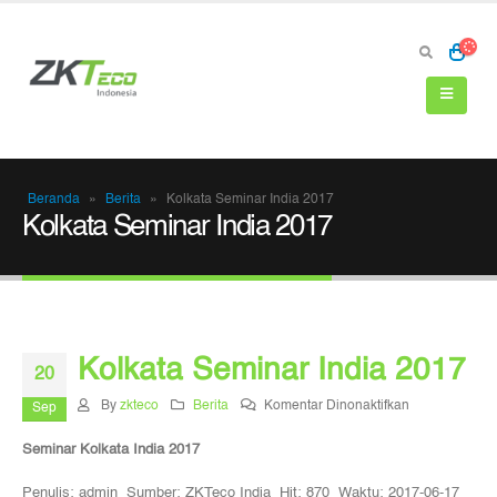
Beranda
»
Berita
»
Kolkata Seminar India 2017
Kolkata Seminar India 2017
Kolkata Seminar India 2017
20
pada
By
zkteco
Berita
Komentar Dinonaktifkan
Sep
Kolkata
Seminar Kolkata India 2017
Seminar
India
Penulis: admin Sumber: ZKTeco India Hit: 870 Waktu: 2017-06-17
2017