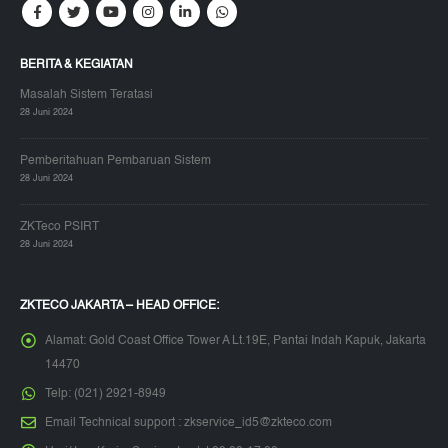
BERITA & KEGIATAN
Masalah Sistem Teratasi
28 Juni 2024
Pemberitahuan Pembaruan Sistem
28 Juni 2024
ZKTeco PSIRT
28 Juni 2024
ZKTECO JAKARTA – HEAD OFFICE:
Alamat:
Gold Coast Office Tower A Lt.19E, Pantai Indah Kapuk, Jakarta
14470
Telp:
(021) 2921-8949
Email Technical support :
zkservice_id5@zkteco.com