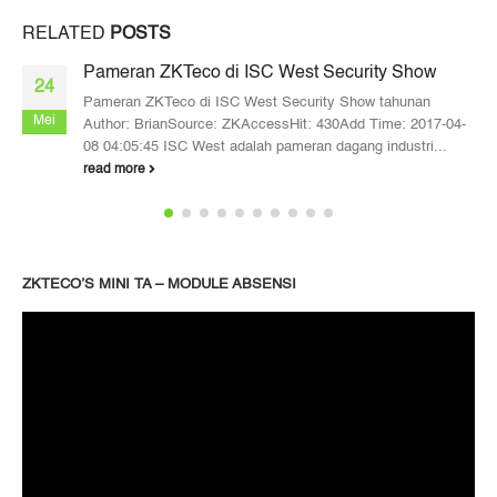
RELATED
POSTS
Pameran ZKTeco di ISC West Security Show
24
Pameran ZKTeco di ISC West Security Show tahunan
Mei
Author: BrianSource: ZKAccessHit: 430Add Time: 2017-04-
08 04:05:45 ISC West adalah pameran dagang industri...
read more
ZKTECO’S MINI TA – MODULE ABSENSI
Pemutar
Video