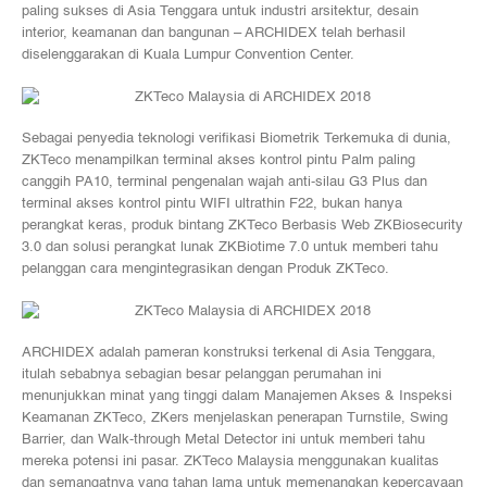
paling sukses di Asia Tenggara untuk industri arsitektur, desain
di
interior, keamanan dan bangunan – ARCHIDEX telah berhasil
ARCHIDEX
diselenggarakan di Kuala Lumpur Convention Center.
2018
Sebagai penyedia teknologi verifikasi Biometrik Terkemuka di dunia,
ZKTeco menampilkan terminal akses kontrol pintu Palm paling
canggih PA10, terminal pengenalan wajah anti-silau G3 Plus dan
terminal akses kontrol pintu WIFI ultrathin F22, bukan hanya
perangkat keras, produk bintang ZKTeco Berbasis Web ZKBiosecurity
3.0 dan solusi perangkat lunak ZKBiotime 7.0 untuk memberi tahu
pelanggan cara mengintegrasikan dengan Produk ZKTeco.
ARCHIDEX adalah pameran konstruksi terkenal di Asia Tenggara,
itulah sebabnya sebagian besar pelanggan perumahan ini
menunjukkan minat yang tinggi dalam Manajemen Akses & Inspeksi
Keamanan ZKTeco, ZKers menjelaskan penerapan Turnstile, Swing
Barrier, dan Walk-through Metal Detector ini untuk memberi tahu
mereka potensi ini pasar. ZKTeco Malaysia menggunakan kualitas
dan semangatnya yang tahan lama untuk memenangkan kepercayaan