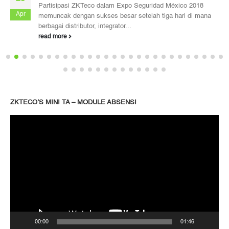
Partisipasi ZKTeco dalam Expo Seguridad México 2018
Apr
memuncak dengan sukses besar setelah tiga hari di mana
berbagai distributor, integrator...
read more
ZKTECO’S MINI TA – MODULE ABSENSI
Pemutar
Video
00:00
01:46