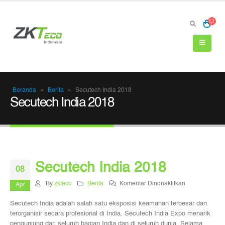
Beranda
»
Berita
»
Secutech India 2018
Secutech India 2018
Secutech India 2018
08
pada
By
zkteco
Berita
Komentar Dinonaktifkan
Apr
Secutech
Secutech India adalah salah satu eksposisi keamanan terbesar dan
India
terorganisir secara profesional di India. Secutech India Expo menarik
2018
pengunjung dari seluruh bagian India dan di seluruh dunia. Selama