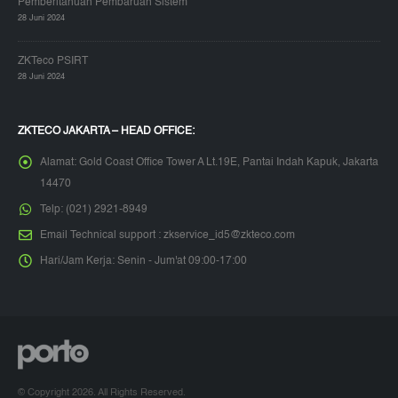
Pemberitahuan Pembaruan Sistem
28 Juni 2024
ZKTeco PSIRT
28 Juni 2024
ZKTECO JAKARTA – HEAD OFFICE:
Alamat:
Gold Coast Office Tower A Lt.19E, Pantai Indah Kapuk, Jakarta
14470
Telp:
(021) 2921-8949
Email Technical support :
zkservice_id5@zkteco.com
Hari/Jam Kerja:
Senin - Jum'at 09:00-17:00
© Copyright 2026. All Rights Reserved.