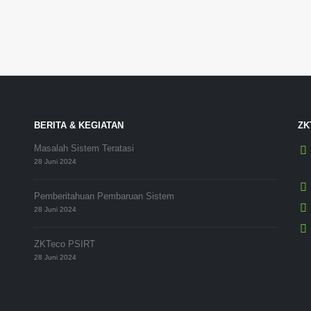
BERITA & KEGIATAN
ZK
Masalah Sistem Teratasi
28 Juni 2024
Pemberitahuan Pembaruan Sistem
28 Juni 2024
ZKTeco PSIRT
28 Juni 2024