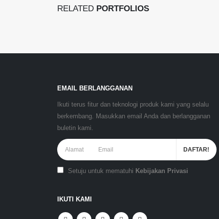
RELATED
PORTFOLIOS
EMAIL BERLANGGANAN
Ikuti terus fitur dan teknologi produk kami yang selalu
berkembang. Masukkan email Anda dan berlangganan
buletin kami.
Setuju untuk mematuhi
Kebijakan Privasi
IKUTI KAMI