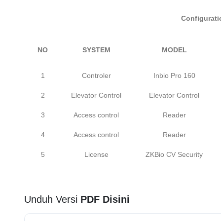
Configurati
NO
SYSTEM
MODEL
1
Controler
Inbio Pro 160
2
Elevator Control
Elevator Control
3
Access control
Reader
4
Access control
⁠Reader
5
License
ZKBio CV Security
Unduh Versi
PDF Disini