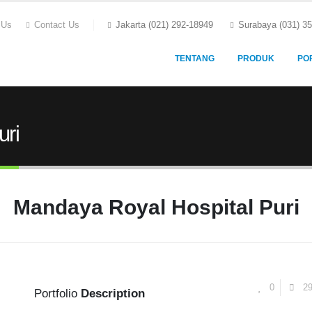
 Us
Contact Us
Jakarta (021) 292-18949
Surabaya (031) 3
TENTANG
PRODUK
PO
uri
Mandaya Royal Hospital Puri
0
29
Portfolio
Description