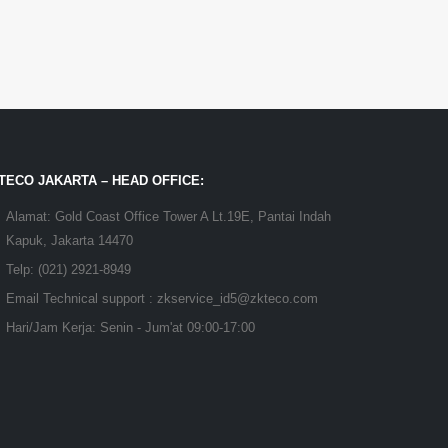
TECO JAKARTA – HEAD OFFICE:
Alamat:
Gold Coast Office Tower A Lt.19E, Pantai Indah
Kapuk, Jakarta 14470
Telp:
(021) 2921-8949
Email Technical support :
zkservice_id5@zkteco.com
Hari/Jam Kerja:
Senin - Jum'at 09:00-17:00