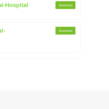
l-Hospital
Download
l-
Download