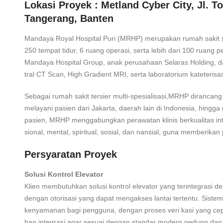
Lokasi Proyek : Metland Cyber City, Jl. To
Tangerang, Banten
Mandaya Royal Hospital Puri (MRHP) merupakan rumah sakit sw
250 tempat tidur, 6 ruang operasi, serta lebih dari 100 ruang p
Mandaya Hospital Group, anak perusahaan Selaras Holding, da
tral CT Scan, High Gradient MRI, serta laboratorium kateterisa
Sebagai rumah sakit tersier multi-spesialisasi,MRHP dirancang
melayani pasien dari Jakarta, daerah lain di Indonesia, hin
pasien, MRHP menggabungkan perawatan klinis berkualitas in
sional, mental, spiritual, sosial, dan nansial, guna memberika
Persyaratan Proyek
Solusi Kontrol Elevator
Klien membutuhkan solusi kontrol elevator yang terintegrasi
dengan otorisasi yang dapat mengakses lantai tertentu. Siste
kenyamanan bagi pengguna, dengan proses veri kasi yang cep
han integrasi agar sesuai dengan standar modern gedung dan m