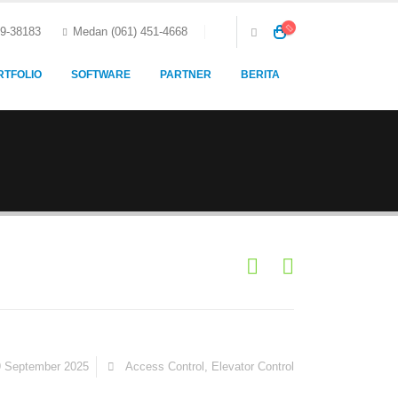
59-38183
Medan (061) 451-4668
RTFOLIO
SOFTWARE
PARTNER
BERITA
 September 2025
Access Control
,
Elevator Control