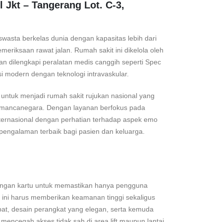
l Jkt – Tangerang Lot. C-3,
asta berkelas dunia dengan kapasitas lebih dari
emeriksaan rawat jalan. Rumah sakit ini dikelola oleh
n dilengkapi peralatan medis canggih seperti Spec
si modern dengan teknologi intravaskular.
 untuk menjadi rumah sakit rujukan nasional yang
gga mancanegara. Dengan layanan berfokus pada
ternasional dengan perhatian terhadap aspek emo
n pengalaman terbaik bagi pasien dan keluarga.
 dengan kartu untuk memastikan hanya pengguna
m ini harus memberikan keamanan tinggi sekaligus
at, desain perangkat yang elegan, serta kemuda
encegah akses tidak sah di area lift maupun lantai