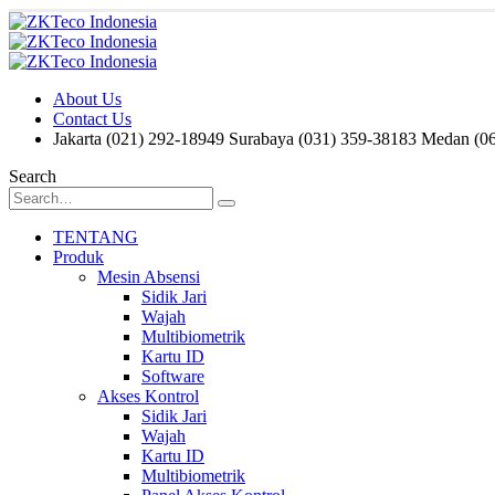
About Us
Contact Us
Jakarta (021) 292-18949
Surabaya (031) 359-38183
Medan (06
Search
TENTANG
Produk
Mesin Absensi
Sidik Jari
Wajah
Multibiometrik
Kartu ID
Software
Akses Kontrol
Sidik Jari
Wajah
Kartu ID
Multibiometrik