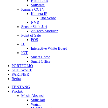
Hotel Lock
Software
Kamera CCTV
Kamera IP
Bio Sense
NVR
Sensor Sidik Jari
ZKTeco Modular
Point of Sale
POS
IT
Interactive White Board
IOT
Smart Home
Smart Office
PORTFOLIO
SOFTWARE
PARTNER
Berita
TENTANG
Produk
Mesin Absensi
Sidik Jari
Wajah