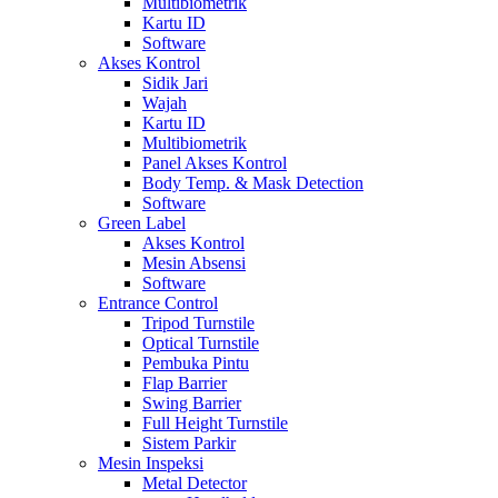
Multibiometrik
Kartu ID
Software
Akses Kontrol
Sidik Jari
Wajah
Kartu ID
Multibiometrik
Panel Akses Kontrol
Body Temp. & Mask Detection
Software
Green Label
Akses Kontrol
Mesin Absensi
Software
Entrance Control
Tripod Turnstile
Optical Turnstile
Pembuka Pintu
Flap Barrier
Swing Barrier
Full Height Turnstile
Sistem Parkir
Mesin Inspeksi
Metal Detector