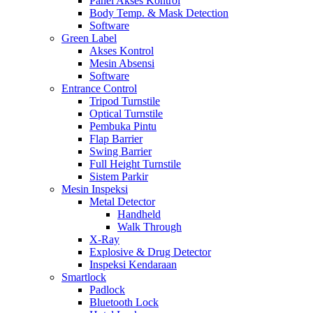
Panel Akses Kontrol
Body Temp. & Mask Detection
Software
Green Label
Akses Kontrol
Mesin Absensi
Software
Entrance Control
Tripod Turnstile
Optical Turnstile
Pembuka Pintu
Flap Barrier
Swing Barrier
Full Height Turnstile
Sistem Parkir
Mesin Inspeksi
Metal Detector
Handheld
Walk Through
X-Ray
Explosive & Drug Detector
Inspeksi Kendaraan
Smartlock
Padlock
Bluetooth Lock