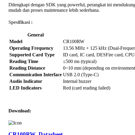
Dilengkapi dengan SDK yang powerful, perangkat ini mendukung m
mudah dan proses maintenance lebih sederhana.
Spesifikasi :
General
Model
CR100RW
Operating Frequency
13.56 MHz + 125 kHz (Dual-Freque
Supported Card Type
ID card, IC card, DESFire card, CP
Reading Time
≤500 ms (typical)
Reading Distance
0~10 mm (depending on environment 
Communication Interface
USB 2.0 (Type-C)
Audio Indicator
Internal buzzer
LED Indicators
Red (card reading failed)
Download:
CR100RW_Datasheet