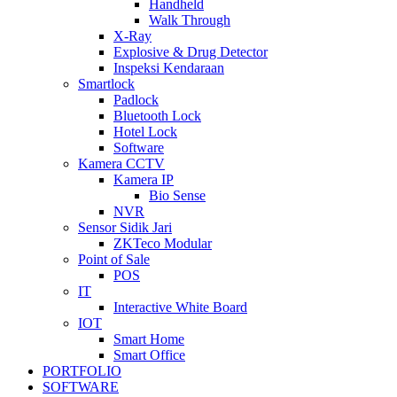
Handheld
Walk Through
X-Ray
Explosive & Drug Detector
Inspeksi Kendaraan
Smartlock
Padlock
Bluetooth Lock
Hotel Lock
Software
Kamera CCTV
Kamera IP
Bio Sense
NVR
Sensor Sidik Jari
ZKTeco Modular
Point of Sale
POS
IT
Interactive White Board
IOT
Smart Home
Smart Office
PORTFOLIO
SOFTWARE