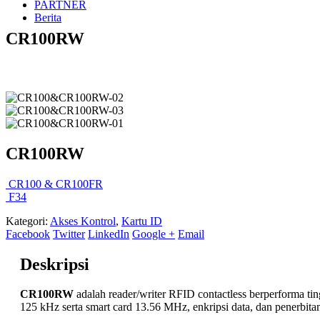
PARTNER
Berita
CR100RW
CR100RW
CR100 & CR100FR
F34
Kategori:
Akses Kontrol
,
Kartu ID
Facebook
Twitter
LinkedIn
Google +
Email
Deskripsi
CR100RW
adalah reader/writer RFID contactless berperforma ti
125 kHz serta smart card 13.56 MHz, enkripsi data, dan penerbit