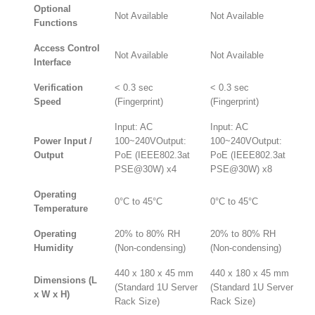
Optional
Not Available
Not Available
Functions
Access Control
Not Available
Not Available
Interface
Verification
< 0.3 sec
< 0.3 sec
Speed
(Fingerprint)
(Fingerprint)
Input: AC
Input: AC
Power Input /
100~240VOutput:
100~240VOutput:
Output
PoE (IEEE802.3at
PoE (IEEE802.3at
PSE@30W) x4
PSE@30W) x8
Operating
0°C to 45°C
0°C to 45°C
Temperature
Operating
20% to 80% RH
20% to 80% RH
Humidity
(Non-condensing)
(Non-condensing)
440 x 180 x 45 mm
440 x 180 x 45 mm
Dimensions (L
(Standard 1U Server
(Standard 1U Server
x W x H)
Rack Size)
Rack Size)