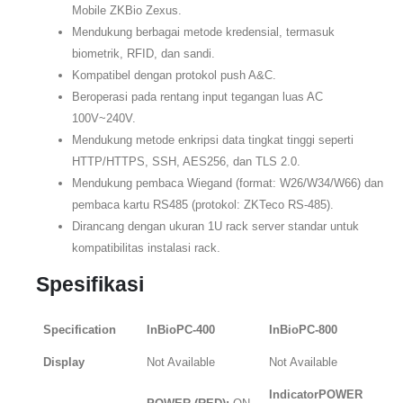
Mobile ZKBio Zexus.
Mendukung berbagai metode kredensial, termasuk
biometrik, RFID, dan sandi.
Kompatibel dengan protokol push A&C.
Beroperasi pada rentang input tegangan luas AC
100V~240V.
Mendukung metode enkripsi data tingkat tinggi seperti
HTTP/HTTPS, SSH, AES256, dan TLS 2.0.
Mendukung pembaca Wiegand (format: W26/W34/W66) dan
pembaca kartu RS485 (protokol: ZKTeco RS-485).
Dirancang dengan ukuran 1U rack server standar untuk
kompatibilitas instalasi rack.
Spesifikasi
Specification
InBioPC-400
InBioPC-800
Display
Not Available
Not Available
Indicator
POWER