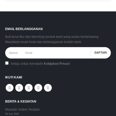
EMAIL BERLANGGANAN
Ikuti terus fitur dan teknologi produk kami yang selalu berkembang.
Masukkan email Anda dan berlangganan buletin kami.
Setuju untuk mematuhi
Kebijakan Privasi
IKUTI KAMI
BERITA & KEGIATAN
Masalah Sistem Teratasi
28 Juni 2024