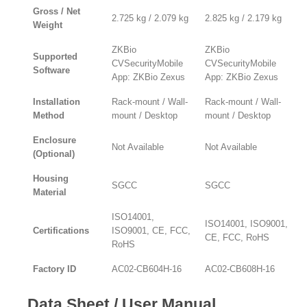
Gross / Net
2.725 kg / 2.079 kg
2.825 kg / 2.179 kg
Weight
ZKBio
ZKBio
Supported
CVSecurityMobile
CVSecurityMobile
Software
App: ZKBio Zexus
App: ZKBio Zexus
Installation
Rack-mount / Wall-
Rack-mount / Wall-
Method
mount / Desktop
mount / Desktop
Enclosure
Not Available
Not Available
(Optional)
Housing
SGCC
SGCC
Material
ISO14001,
ISO14001, ISO9001,
Certifications
ISO9001, CE, FCC,
CE, FCC, RoHS
RoHS
Factory ID
AC02-CB604H-16
AC02-CB608H-16
Data Sheet / User Manual