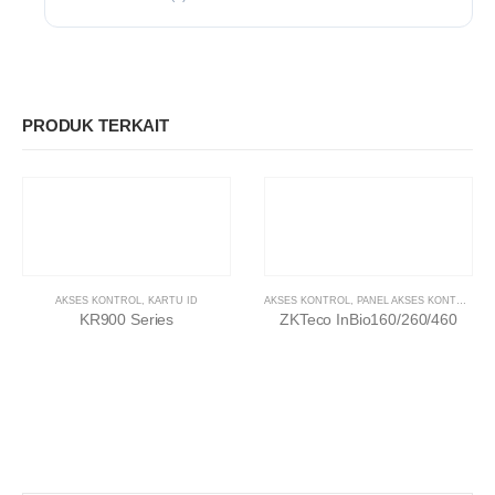
PRODUK TERKAIT
AKSES KONTROL
,
KARTU ID
AKSES KONTROL
,
PANEL AKSES KONTROL
KR900 Series
ZKTeco InBio160/260/460