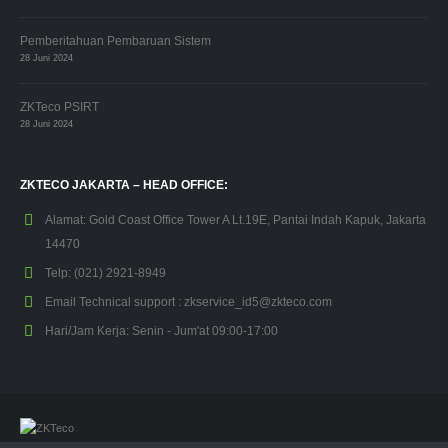
Pemberitahuan Pembaruan Sistem
28 Juni 2024
ZKTeco PSIRT
28 Juni 2024
ZKTECO JAKARTA – HEAD OFFICE:
Alamat:
Gold Coast Office Tower A Lt.19E, Pantai Indah Kapuk, Jakarta
14470
Telp:
(021) 2921-8949
Email Technical support :
zkservice_id5@zkteco.com
Hari/Jam Kerja:
Senin - Jum'at 09:00-17:00