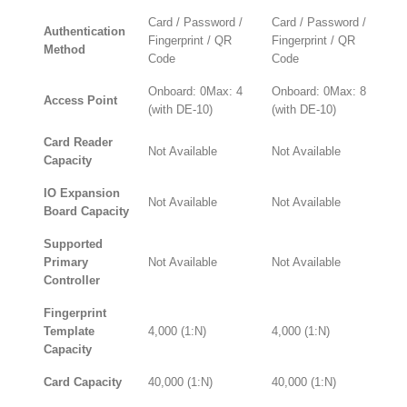
Card / Password /
Card / Password /
Authentication
Fingerprint / QR
Fingerprint / QR
Method
Code
Code
Onboard: 0Max: 4
Onboard: 0Max: 8
Access Point
(with DE-10)
(with DE-10)
Card Reader
Not Available
Not Available
Capacity
IO Expansion
Not Available
Not Available
Board Capacity
Supported
Primary
Not Available
Not Available
Controller
Fingerprint
Template
4,000 (1:N)
4,000 (1:N)
Capacity
Card Capacity
40,000 (1:N)
40,000 (1:N)