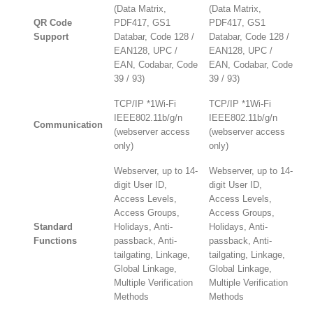
(Data Matrix,
(Data Matrix,
QR Code
PDF417, GS1
PDF417, GS1
Support
Databar, Code 128 /
Databar, Code 128 /
EAN128, UPC /
EAN128, UPC /
EAN, Codabar, Code
EAN, Codabar, Code
39 / 93)
39 / 93)
TCP/IP *1Wi-Fi
TCP/IP *1Wi-Fi
IEEE802.11b/g/n
IEEE802.11b/g/n
Communication
(webserver access
(webserver access
only)
only)
Webserver, up to 14-
Webserver, up to 14-
digit User ID,
digit User ID,
Access Levels,
Access Levels,
Access Groups,
Access Groups,
Standard
Holidays, Anti-
Holidays, Anti-
Functions
passback, Anti-
passback, Anti-
tailgating, Linkage,
tailgating, Linkage,
Global Linkage,
Global Linkage,
Multiple Verification
Multiple Verification
Methods
Methods