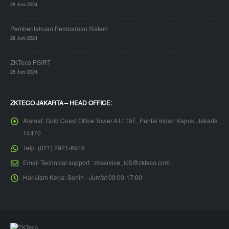
28 Juni 2024
Pemberitahuan Pembaruan Sistem
28 Juni 2024
ZKTeco PSIRT
28 Juni 2024
ZKTECO JAKARTA – HEAD OFFICE:
Alamat:
Gold Coast Office Tower A Lt.19E, Pantai Indah Kapuk, Jakarta
14470
Telp:
(021) 2921-8949
Email Technical support :
zkservice_id5@zkteco.com
Hari/Jam Kerja:
Senin - Jum'at 09:00-17:00