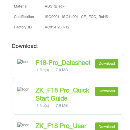
Material
ABS (Black)
Certification
ISO9001, ISO14001, CE, FCC, RoHS
Factory ID
AC01-F28H-12
Download:
F18-Pro_Datasheet
Download
1 file(s)
7.8 MB
ZK_F18 Pro_Quick
Download
Start Guide
1 file(s)
7.8 MB
ZK_F18 Pro_User
Download