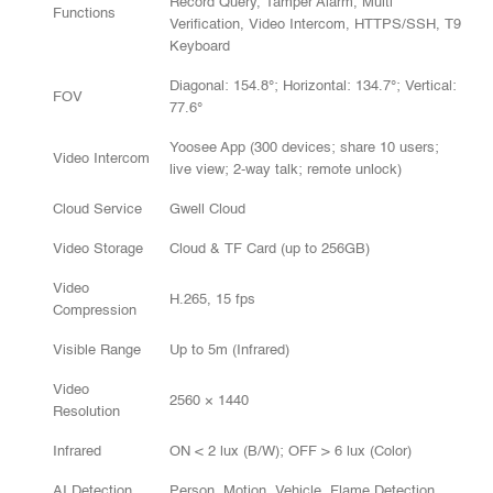
Record Query, Tamper Alarm, Multi
Functions
Verification, Video Intercom, HTTPS/SSH, T9
Keyboard
Diagonal: 154.8°; Horizontal: 134.7°; Vertical:
FOV
77.6°
Yoosee App (300 devices; share 10 users;
Video Intercom
live view; 2-way talk; remote unlock)
Cloud Service
Gwell Cloud
Video Storage
Cloud & TF Card (up to 256GB)
Video
H.265, 15 fps
Compression
Visible Range
Up to 5m (Infrared)
Video
2560 × 1440
Resolution
Infrared
ON < 2 lux (B/W); OFF > 6 lux (Color)
AI Detection
Person, Motion, Vehicle, Flame Detection