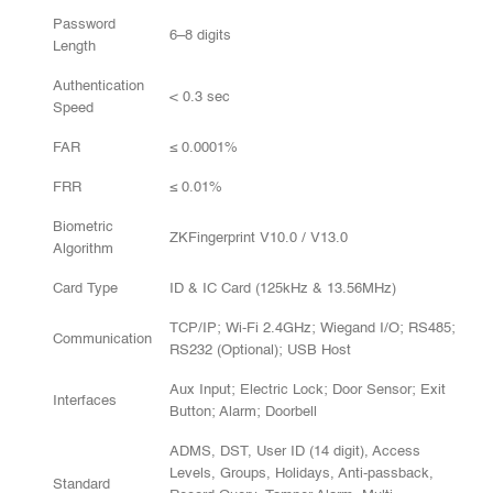
Password
6–8 digits
Length
Authentication
< 0.3 sec
Speed
FAR
≤ 0.0001%
FRR
≤ 0.01%
Biometric
ZKFingerprint V10.0 / V13.0
Algorithm
Card Type
ID & IC Card (125kHz & 13.56MHz)
TCP/IP; Wi-Fi 2.4GHz; Wiegand I/O; RS485;
Communication
RS232 (Optional); USB Host
Aux Input; Electric Lock; Door Sensor; Exit
Interfaces
Button; Alarm; Doorbell
ADMS, DST, User ID (14 digit), Access
Levels, Groups, Holidays, Anti-passback,
Standard