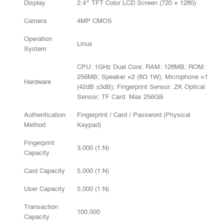
Display
2.4″ TFT Color LCD Screen (720 × 1280)
Camera
4MP CMOS
Operation
Linux
System
CPU: 1GHz Dual Core; RAM: 128MB; ROM:
256MB; Speaker ×2 (8Ω 1W); Microphone ×1
Hardware
(42dB ±3dB); Fingerprint Sensor: ZK Optical
Sensor; TF Card: Max 256GB
Authentication
Fingerprint / Card / Password (Physical
Method
Keypad)
Fingerprint
3,000 (1:N)
Capacity
Card Capacity
5,000 (1:N)
User Capacity
5,000 (1:N)
Transaction
100,000
Capacity