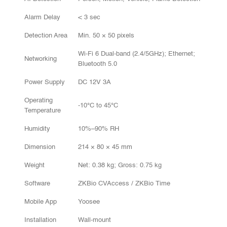
Alarm Delay
< 3 sec
Detection Area
Min. 50 × 50 pixels
Wi-Fi 6 Dual-band (2.4/5GHz); Ethernet;
Networking
Bluetooth 5.0
Power Supply
DC 12V 3A
Operating
-10°C to 45°C
Temperature
Humidity
10%–90% RH
Dimension
214 × 80 × 45 mm
Weight
Net: 0.38 kg; Gross: 0.75 kg
Software
ZKBio CVAccess / ZKBio Time
Mobile App
Yoosee
Installation
Wall-mount