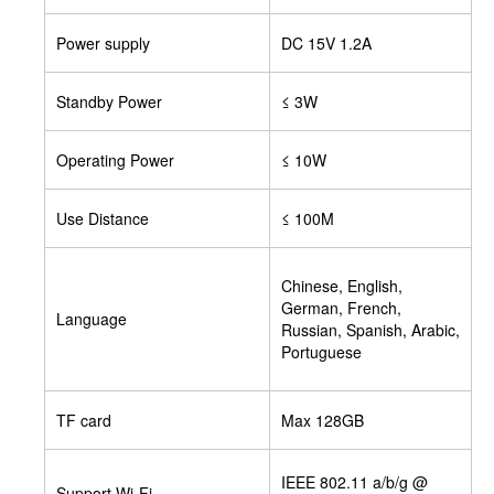
Power supply
DC 15V 1.2A
Standby Power
≤ 3W
Operating Power
≤ 10W
Use Distance
≤ 100M
Chinese, English,
German, French,
Language
Russian, Spanish, Arabic,
Portuguese
TF card
Max 128GB
IEEE 802.11 a/b/g @
Support Wi-Fi