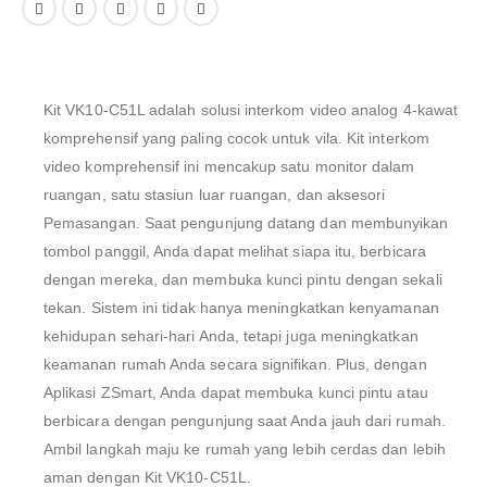
Kit
VK10
-C51L
adalah solusi interkom video analog 4-kawat
komprehensif
yang
paling
cocok
untuk vila
.
Kit
interkom
video
komprehensif
ini mencakup
satu
monitor
dalam
ruangan
,
satu stasiun
luar ruangan
, dan
aksesori
Pemasangan
.
Saat
pengunjung datang dan membunyikan
tombol panggil, Anda dapat melihat siapa itu
, berbicara
dengan mereka
,
dan membuka
kunci pintu
dengan
sekali
tekan
.
Sistem
ini
tidak
hanya meningkatkan
kenyamanan
kehidupan sehari-hari
Anda, tetapi
juga meningkatkan
keamanan rumah Anda secara signifikan.
Plus
, dengan
Aplikasi ZSmart
, Anda
dapat
membuka
kunci pintu
atau
berbicara
dengan pengunjung
saat
Anda jauh
dari rumah.
Ambil langkah
maju
ke
rumah
yang lebih cerdas
dan
lebih
aman
dengan
Kit
VK10
-C51L
.