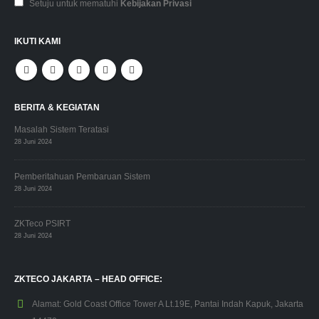
Setuju untuk mematuhi
Kebijakan Privasi
IKUTI KAMI
BERITA & KEGIATAN
Masalah Sistem Teratasi
28 Juni 2024
Pemberitahuan Pembaruan Sistem
28 Juni 2024
ZKTeco PSIRT
28 Juni 2024
ZKTECO JAKARTA – HEAD OFFICE:
Alamat:
Gold Coast Office Tower A Lt.19E, Pantai Indah Kapuk, Jakarta