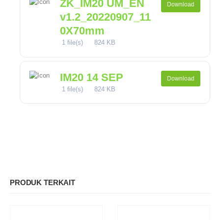
ZK_IM20 UM_EN
Download
v1.2_20220907_11
0X70mm
1 file(s)
824 KB
IM20 14 SEP
Download
1 file(s)
824 KB
PRODUK TERKAIT