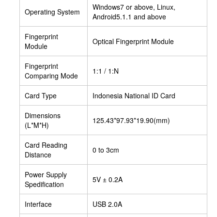
Windows7 or above, Linux,
Operating System
Android5.1.1 and above
Fingerprint
Optical Fingerprint Module
Module
Fingerprint
1:1 / 1:N
Comparing Mode
Card Type
Indonesia National ID Card
Dimensions
125.43*97.93*19.90(mm)
(L*M*H)
Card Reading
0 to 3cm
Distance
Power Supply
5V ± 0.2A
Spedification
Interface
USB 2.0A