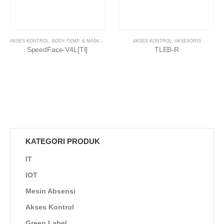
AKSES KONTROL
,
BODY TEMP. & MASK DETECTION
AKSES KONTROL
,
AKSESORIS
SpeedFace-V4L[TI]
TLEB-R
KATEGORI PRODUK
IT
IOT
Mesin Absensi
Akses Kontrol
Green Label