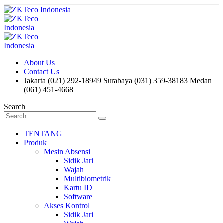
About Us
Contact Us
Jakarta (021) 292-18949
Surabaya (031) 359-38183
Medan
(061) 451-4668
Search
TENTANG
Produk
Mesin Absensi
Sidik Jari
Wajah
Multibiometrik
Kartu ID
Software
Akses Kontrol
Sidik Jari