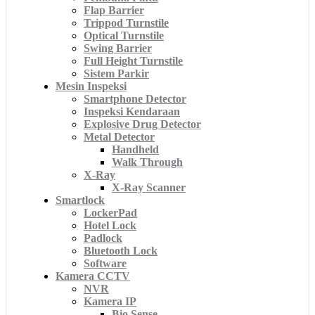
Flap Barrier
Trippod Turnstile
Optical Turnstile
Swing Barrier
Full Height Turnstile
Sistem Parkir
Mesin Inspeksi
Smartphone Detector
Inspeksi Kendaraan
Explosive Drug Detector
Metal Detector
Handheld
Walk Through
X-Ray
X-Ray Scanner
Smartlock
LockerPad
Hotel Lock
Padlock
Bluetooth Lock
Software
Kamera CCTV
NVR
Kamera IP
Bio Sense