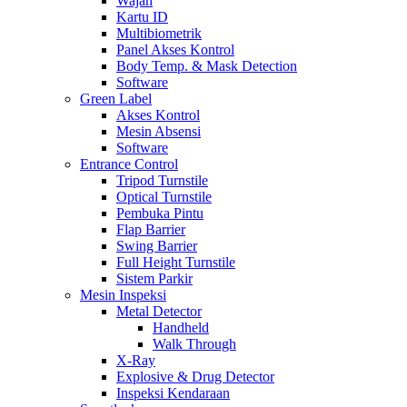
Wajah
Kartu ID
Multibiometrik
Panel Akses Kontrol
Body Temp. & Mask Detection
Software
Green Label
Akses Kontrol
Mesin Absensi
Software
Entrance Control
Tripod Turnstile
Optical Turnstile
Pembuka Pintu
Flap Barrier
Swing Barrier
Full Height Turnstile
Sistem Parkir
Mesin Inspeksi
Metal Detector
Handheld
Walk Through
X-Ray
Explosive & Drug Detector
Inspeksi Kendaraan