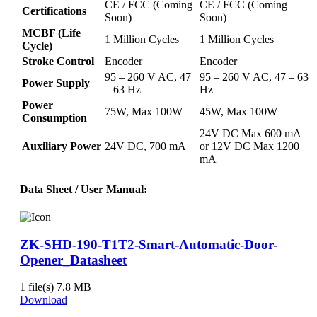
CE / FCC (Coming
CE / FCC (Coming
Certifications
Soon)
Soon)
MCBF (Life
1 Million Cycles
1 Million Cycles
Cycle)
Stroke Control
Encoder
Encoder
95 – 260 V AC, 47
95 – 260 V AC, 47 – 63
Power Supply
– 63 Hz
Hz
Power
75W, Max 100W
45W, Max 100W
Consumption
24V DC Max 600 mA
Auxiliary Power
24V DC, 700 mA
or 12V DC Max 1200
mA
Data Sheet / User Manual:
ZK-SHD-190-T1T2-Smart-Automatic-Door-
Opener_Datasheet
1 file(s)
7.8 MB
Download