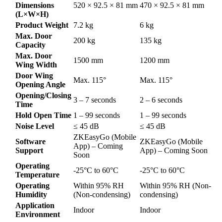
Dimensions
520 × 92.5 × 81 mm
470 × 92.5 × 81 mm
(L×W×H)
Product Weight
7.2 kg
6 kg
Max. Door
200 kg
135 kg
Capacity
Max. Door
1500 mm
1200 mm
Wing Width
Door Wing
Max. 115°
Max. 115°
Opening Angle
Opening/Closing
3 – 7 seconds
2 – 6 seconds
Time
Hold Open Time
1 – 99 seconds
1 – 99 seconds
Noise Level
≤ 45 dB
≤ 45 dB
ZKEasyGo (Mobile
Software
ZKEasyGo (Mobile
App) – Coming
Support
App) – Coming Soon
Soon
Operating
-25°C to 60°C
-25°C to 60°C
Temperature
Operating
Within 95% RH
Within 95% RH (Non-
Humidity
(Non-condensing)
condensing)
Application
Indoor
Indoor
Environment