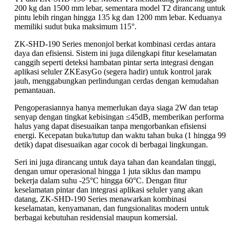
200 kg dan 1500 mm lebar, sementara model T2 dirancang untuk
pintu lebih ringan hingga 135 kg dan 1200 mm lebar. Keduanya
memiliki sudut buka maksimum 115°.
ZK-SHD-190 Series menonjol berkat kombinasi cerdas antara
daya dan efisiensi. Sistem ini juga dilengkapi fitur keselamatan
canggih seperti deteksi hambatan pintar serta integrasi dengan
aplikasi seluler ZKEasyGo (segera hadir) untuk kontrol jarak
jauh, menggabungkan perlindungan cerdas dengan kemudahan
pemantauan.
Pengoperasiannya hanya memerlukan daya siaga 2W dan tetap
senyap dengan tingkat kebisingan ≤45dB, memberikan performa
halus yang dapat disesuaikan tanpa mengorbankan efisiensi
energi. Kecepatan buka/tutup dan waktu tahan buka (1 hingga 99
detik) dapat disesuaikan agar cocok di berbagai lingkungan.
Seri ini juga dirancang untuk daya tahan dan keandalan tinggi,
dengan umur operasional hingga 1 juta siklus dan mampu
bekerja dalam suhu -25°C hingga 60°C. Dengan fitur
keselamatan pintar dan integrasi aplikasi seluler yang akan
datang, ZK-SHD-190 Series menawarkan kombinasi
keselamatan, kenyamanan, dan fungsionalitas modern untuk
berbagai kebutuhan residensial maupun komersial.