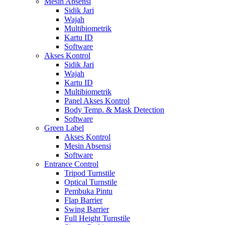
Mesin Absensi
Sidik Jari
Wajah
Multibiometrik
Kartu ID
Software
Akses Kontrol
Sidik Jari
Wajah
Kartu ID
Multibiometrik
Panel Akses Kontrol
Body Temp. & Mask Detection
Software
Green Label
Akses Kontrol
Mesin Absensi
Software
Entrance Control
Tripod Turnstile
Optical Turnstile
Pembuka Pintu
Flap Barrier
Swing Barrier
Full Height Turnstile