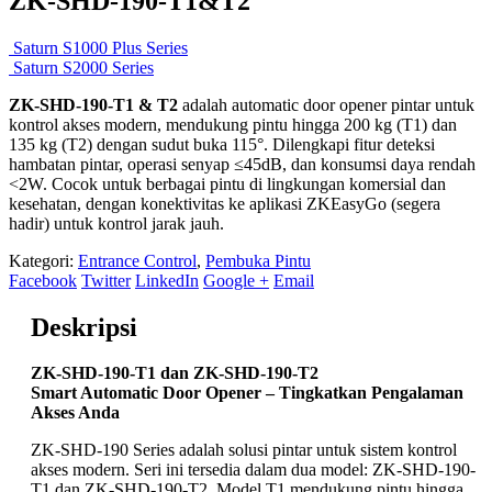
ZK-SHD-190-T1&T2
Saturn S1000 Plus Series
Saturn S2000 Series
ZK-SHD-190-T1 & T2
adalah automatic door opener pintar untuk
kontrol akses modern, mendukung pintu hingga 200 kg (T1) dan
135 kg (T2) dengan sudut buka 115°. Dilengkapi fitur deteksi
hambatan pintar, operasi senyap ≤45dB, dan konsumsi daya rendah
<2W. Cocok untuk berbagai pintu di lingkungan komersial dan
kesehatan, dengan konektivitas ke aplikasi ZKEasyGo (segera
hadir) untuk kontrol jarak jauh.
Kategori:
Entrance Control
,
Pembuka Pintu
Facebook
Twitter
LinkedIn
Google +
Email
Deskripsi
ZK-SHD-190-T1 dan ZK-SHD-190-T2
Smart Automatic Door Opener – Tingkatkan Pengalaman
Akses Anda
ZK-SHD-190 Series adalah solusi pintar untuk sistem kontrol
akses modern. Seri ini tersedia dalam dua model: ZK-SHD-190-
T1 dan ZK-SHD-190-T2. Model T1 mendukung pintu hingga