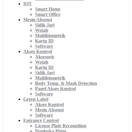
IOT
Smart Home
Smart Office
Mesin Absensi
Sidik Jari
Wajah
Multibiometrik
Kartu ID
Software
Akses Kontrol
Aksesoris
Wajah
Kartu ID
Sidik Jari
Multibiometrik
Body Temp. & Mask Detection
Panel Akses Kontrol
Software
Green Label
Akses Kontrol
Mesin Absensi
Software
Entrance Control
License Plate Recognition
Pembuka Pintu