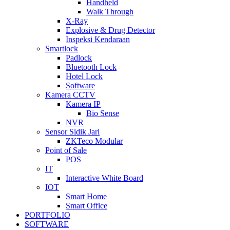
Handheld
Walk Through
X-Ray
Explosive & Drug Detector
Inspeksi Kendaraan
Smartlock
Padlock
Bluetooth Lock
Hotel Lock
Software
Kamera CCTV
Kamera IP
Bio Sense
NVR
Sensor Sidik Jari
ZKTeco Modular
Point of Sale
POS
IT
Interactive White Board
IOT
Smart Home
Smart Office
PORTFOLIO
SOFTWARE