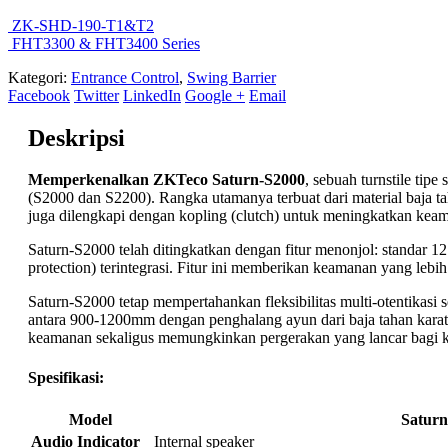
ZK-SHD-190-T1&T2
FHT3300 & FHT3400 Series
Kategori:
Entrance Control
,
Swing Barrier
Facebook
Twitter
LinkedIn
Google +
Email
Deskripsi
Memperkenalkan ZKTeco Saturn-S2000
, sebuah turnstile tip
(S2000 dan S2200). Rangka utamanya terbuat dari material baja t
juga dilengkapi dengan kopling (clutch) untuk meningkatkan kea
Saturn-S2000 telah ditingkatkan dengan fitur menonjol: standar 1
protection) terintegrasi. Fitur ini memberikan keamanan yang lebi
Saturn-S2000 tetap mempertahankan fleksibilitas multi-otentikasi 
antara 900-1200mm dengan penghalang ayun dari baja tahan kara
keamanan sekaligus memungkinkan pergerakan yang lancar bagi ke
Spesifikasi:
Model
Saturn
Audio Indicator
Internal speaker