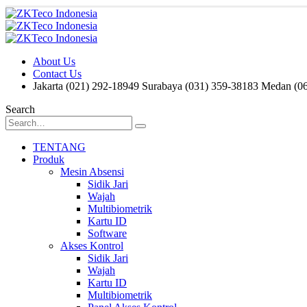
About Us
Contact Us
Jakarta (021) 292-18949
Surabaya (031) 359-38183
Medan (06
Search
TENTANG
Produk
Mesin Absensi
Sidik Jari
Wajah
Multibiometrik
Kartu ID
Software
Akses Kontrol
Sidik Jari
Wajah
Kartu ID
Multibiometrik