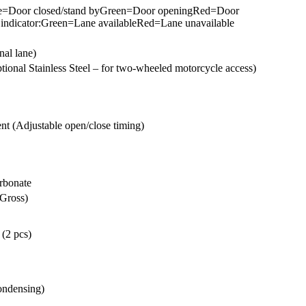
ue=Door closed/stand byGreen=Door openingRed=Door
indicator:Green=Lane availableRed=Lane unavailable
nal lane)
al Stainless Steel – for two-wheeled motorcycle access)
t (Adjustable open/close timing)
arbonate
Gross)
(2 pcs)
ndensing)