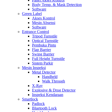
Panel Akses Kontrol
Body Temp. & Mask Detection
Software
Green Label
Akses Kontrol
Mesin Absensi
Software
Entrance Control
Tripod Turnstile
Optical Turnstile
Pembuka Pintu
Flap Barrier
Swing Barrier
Full Height Turnstile
Sistem Parkir
Mesin Inspeksi
Metal Detector
Handheld
Walk Through
X-Ray
Explosive & Drug Detector
Inspeksi Kendaraan
Smartlock
Padlock
Bluetooth Lock