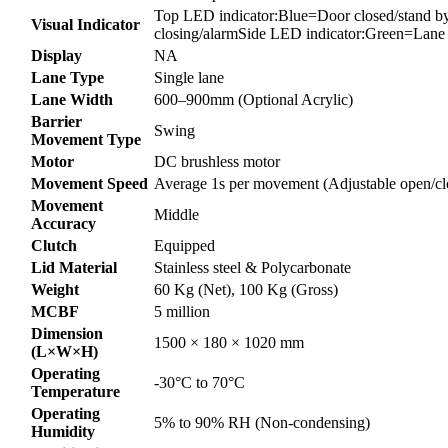
Top LED indicator:Blue=Door closed/stand
Visual Indicator
closing/alarmSide LED indicator:Green=Lane
Display
NA
Lane Type
Single lane
Lane Width
600–900mm (Optional Acrylic)
Barrier
Swing
Movement Type
Motor
DC brushless motor
Movement Speed
Average 1s per movement (Adjustable open/cl
Movement
Middle
Accuracy
Clutch
Equipped
Lid Material
Stainless steel & Polycarbonate
Weight
60 Kg (Net), 100 Kg (Gross)
MCBF
5 million
Dimension
1500 × 180 × 1020 mm
(L×W×H)
Operating
-30°C to 70°C
Temperature
Operating
5% to 90% RH (Non-condensing)
Humidity