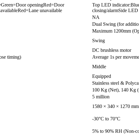
 byGreen=Door openingRed=Door
Top LED indicator:Bl
 availableRed=Lane unavailable
closing/alarmSide LED 
NA
Dual Swing (for additio
Maximum 1200mm (Option
Swing
DC brushless motor
ose timing)
Average 1s per movemen
Middle
Equipped
Stainless steel & Polyc
100 Kg (Net), 140 Kg (
5 million
1580 × 340 × 1270 mm 
-30°C to 70°C
5% to 90% RH (Non-co