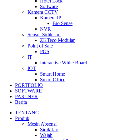
Hotel Lock
Software
Kamera CCTV
Kamera IP
Bio Sense
NVR
Sensor Sidik Jari
ZKTeco Modular
Point of Sale
POS
IT
Interactive White Board
IOT
Smart Home
Smart Office
PORTFOLIO
SOFTWARE
PARTNER
Berita
TENTANG
Produk
Mesin Absensi
Sidik Jari
Wajah