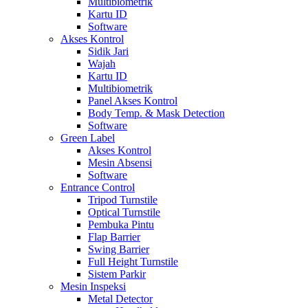
Multibiometrik
Kartu ID
Software
Akses Kontrol
Sidik Jari
Wajah
Kartu ID
Multibiometrik
Panel Akses Kontrol
Body Temp. & Mask Detection
Software
Green Label
Akses Kontrol
Mesin Absensi
Software
Entrance Control
Tripod Turnstile
Optical Turnstile
Pembuka Pintu
Flap Barrier
Swing Barrier
Full Height Turnstile
Sistem Parkir
Mesin Inspeksi
Metal Detector