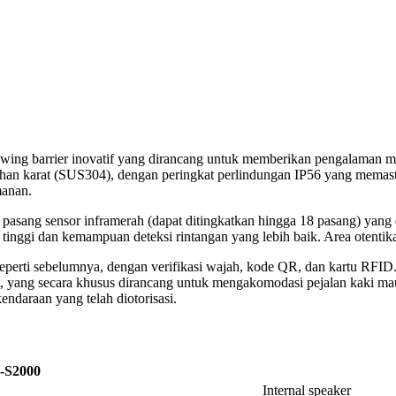
e swing barrier inovatif yang dirancang untuk memberikan pengalaman m
ahan karat (SUS304), dengan peringkat perlindungan IP56 yang memasti
manan.
2 pasang sensor inframerah (dapat ditingkatkan hingga 18 pasang) yang
h tinggi dan kemampuan deteksi rintangan yang lebih baik. Area otenti
seperti sebelumnya, dengan verifikasi wajah, kode QR, dan kartu RFID. 
t, yang secara khusus dirancang untuk mengakomodasi pejalan kaki m
ndaraan yang telah diotorisasi.
-S2000
Internal speaker