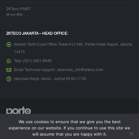
ZKTeco PSIRT
28 Juni 2024
ZKTECO JAKARTA – HEAD OFFICE:
Alamat:
Gold Coast Office Tower A Lt.19E, Pantai Indah Kapuk, Jakarta
14470
Telp:
(021) 2921-8949
Email Technical support :
zkservice_id5@zkteco.com
Hari/Jam Kerja:
Senin - Jum'at 09:00-17:00
We use cookies to ensure that we give you the best
© Copyright 2026. All Rights Reserved.
experience on our website. If you continue to use this site we
will assume that you are happy with it.