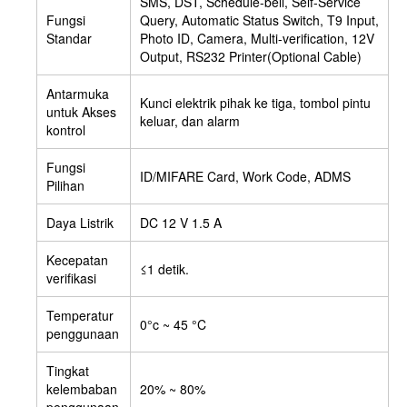
SMS, DST, Schedule-bell, Self-Service
Fungsi
Query, Automatic Status Switch, T9 Input,
Standar
Photo ID, Camera, Multi-verification, 12V
Output, RS232 Printer(Optional Cable)
Antarmuka
Kunci elektrik pihak ke tiga, tombol pintu
untuk Akses
keluar, dan alarm
kontrol
Fungsi
ID/MIFARE Card, Work Code, ADMS
Pilihan
Daya Listrik
DC 12 V 1.5 A
Kecepatan
≤1 detik.
verifikasi
Temperatur
0°c ~ 45 °C
penggunaan
Tingkat
kelembaban
20% ~ 80%
penggunaan