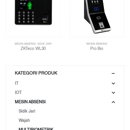
MESIN ABSENSI
,
SIDIK JARI
MESIN ABSENSI
ZKTeco WL30
Pro Bio
KATEGORI PRODUK
IT
IOT
MESIN ABSENSI
Sidik Jari
Wajah
MULTIBIOMETRIK