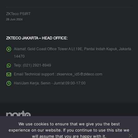
ZKTeco PSIRT
28 Juni 2024
ZKTECO JAKARTA – HEAD OFFICE:
Alamat:
Gold Coast Office Tower A Lt.19E, Pantai Indah Kapuk, Jakarta
14470
Telp:
(021) 2921-8949
Email Technical support :
zkservice_id5@zkteco.com
Hari/Jam Kerja:
Senin - Jum'at 09:00-17:00
We use cookies to ensure that we give you the best
© Copyright 2026. All Rights Reserved.
experience on our website. If you continue to use this site we
will assume that you are happy with it.