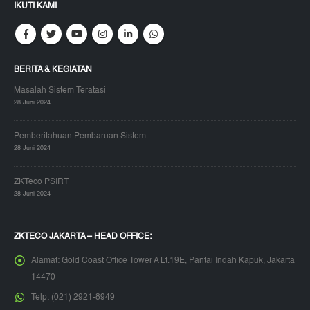
IKUTI KAMI
BERITA & KEGIATAN
Masalah Sistem Teratasi
28 Juni 2024
Pemberitahuan Pembaruan Sistem
28 Juni 2024
ZKTeco PSIRT
28 Juni 2024
ZKTECO JAKARTA – HEAD OFFICE:
Alamat:
Gold Coast Office Tower A Lt.19E, Pantai Indah Kapuk, Jakarta
14470
Telp:
(021) 2921-8949