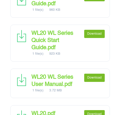
Guide.pdf
1 file(s)
960 KB
WL20 WL Series
Download
Quick Start
Guide.pdf
1 file(s)
923 KB
WL20 WL Series
Download
User Manual.pdf
1 file(s)
3.72 MB
WL20.pdf
Download