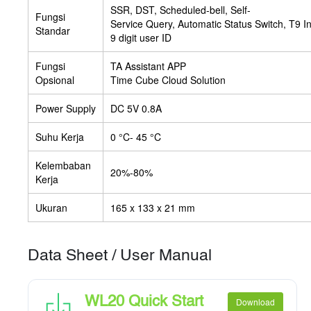
SSR, DST, Scheduled-bell, Self-
Fungsi
Service Query, Automatic Status Switch, T9 I
Standar
9 digit user ID
Fungsi
TA Assistant APP
Opsional
Time Cube Cloud Solution
Power Supply
DC 5V 0.8A
Suhu Kerja
0 °C- 45 °C
Kelembaban
20%-80%
Kerja
Ukuran
165 x 133 x 21 mm
Data Sheet / User Manual
WL20 Quick Start
Download