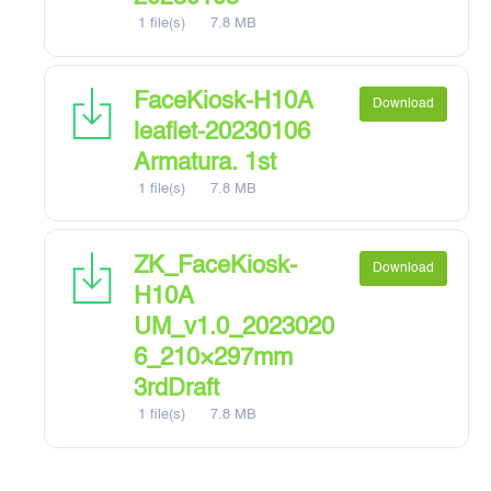
1 file(s)
7.8 MB
FaceKiosk-H10A
Download
leaflet-20230106
Armatura. 1st
1 file(s)
7.8 MB
ZK_FaceKiosk-
Download
H10A
UM_v1.0_2023020
6_210×297mm
3rdDraft
1 file(s)
7.8 MB