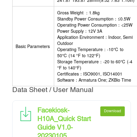
241.87*193.87*28mm(9.52*7.63*1.10in)
Gross Weight ：1.8kg
Standby Power Consumption：≤0.5W
Operating Power Consumption：<25W
Power Supply：12V 3A
Application Environment：Indoor, Semi
Outdoor
Basic Parameters
Operating Temperature：-10℃ to
50℃ (14 °F to 122°F)
Storage Temperature：-20 to 60℃ (-4
°F to 140°F)
Certificates：ISO9001, ISO14001
Software：Armatura One; ZKBio Time
Data Sheet / User Manual
Facekiosk-
Download
H10A_Quick Start
Guide V1.0-
20230105