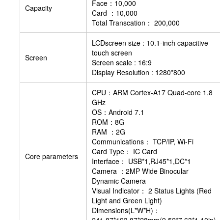
Face：10,000
Capacity
Card ：10,000
Total Transcation： 200,000
LCDscreen size : 10.1-inch capacitive
touch screen
Screen
Screen scale : 16:9
Display Resolution : 1280*800
CPU：ARM Cortex-A17 Quad-core 1.8
GHz
OS：Android 7.1
ROM：8G
RAM ：2G
Communications： TCP/IP, Wi-Fi
Card Type： IC Card
Core parameters
Interface： USB*1,RJ45*1,DC*1
Camera ：2MP Wide Binocular
Dynamic Camera
Visual Indicator： 2 Status Lights (Red
Light and Green Light)
Dimensions(L*W*H)：