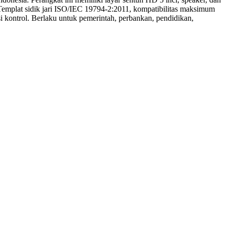
Templat
sidik
jari
ISO/IEC
19794-2:2011,
kompatibilitas
maksimum
si
kontrol.
Berlaku
untuk
pemerintah,
perbankan,
pendidikan,