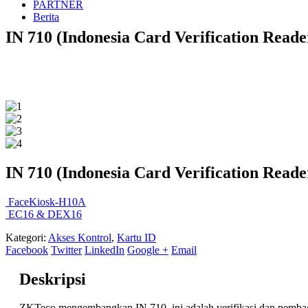
PARTNER
Berita
IN 710 (Indonesia Card Verification Reade
IN 710 (Indonesia Card Verification Reade
FaceKiosk-H10A
EC16 & DEX16
Kategori:
Akses Kontrol
,
Kartu ID
Facebook
Twitter
LinkedIn
Google +
Email
Deskripsi
ZKTeco
mengembangkan
IN
710,
ini
adalah
verifikasi
dan
pemba