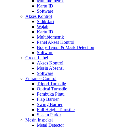
Multibiometrik
Kartu ID
Software
Akses Kontrol
Sidik Jari
Wajah
Kartu ID
Multibiometrik
Panel Akses Kontrol
Body Temp. & Mask Detection
Software
Green Label
Akses Kontrol
Mesin Absensi
Software
Entrance Control
Tripod Turnstile
Optical Turnstile
Pembuka Pintu
Flap Barrier
Swing Barrier
Full Height Turnstile
Sistem Parkir
Mesin Inspeksi
Metal Detector