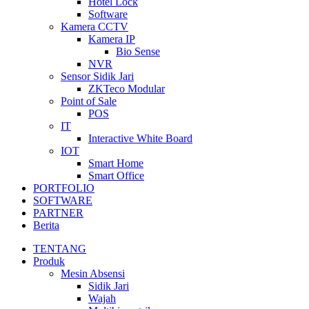
Hotel Lock
Software
Kamera CCTV
Kamera IP
Bio Sense
NVR
Sensor Sidik Jari
ZKTeco Modular
Point of Sale
POS
IT
Interactive White Board
IOT
Smart Home
Smart Office
PORTFOLIO
SOFTWARE
PARTNER
Berita
TENTANG
Produk
Mesin Absensi
Sidik Jari
Wajah