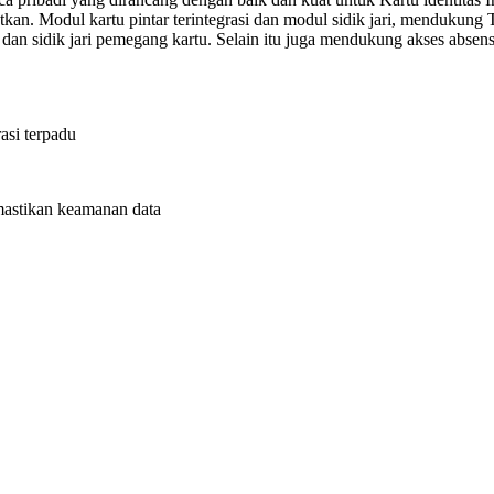
tkan.
Modul
kartu
pintar
terintegrasi
dan
modul
sidik
jari,
mendukung
dan
sidik
jari
pemegang
kartu.
Selain
itu
juga
mendukung
akses
absen
rasi
terpadu
astikan
keamanan
data