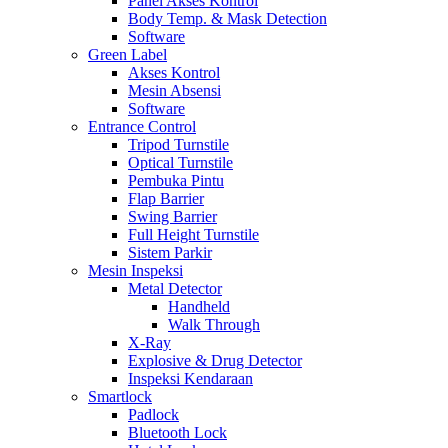
Panel Akses Kontrol
Body Temp. & Mask Detection
Software
Green Label
Akses Kontrol
Mesin Absensi
Software
Entrance Control
Tripod Turnstile
Optical Turnstile
Pembuka Pintu
Flap Barrier
Swing Barrier
Full Height Turnstile
Sistem Parkir
Mesin Inspeksi
Metal Detector
Handheld
Walk Through
X-Ray
Explosive & Drug Detector
Inspeksi Kendaraan
Smartlock
Padlock
Bluetooth Lock