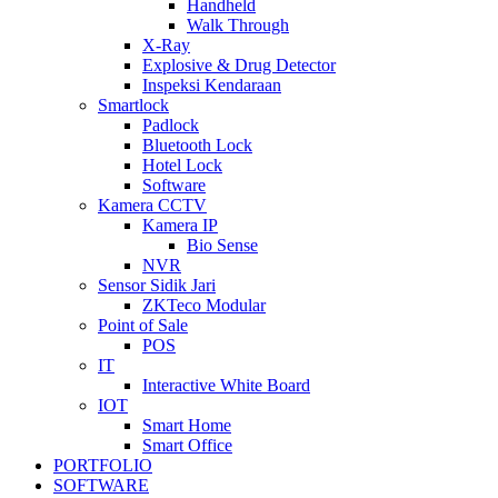
Handheld
Walk Through
X-Ray
Explosive & Drug Detector
Inspeksi Kendaraan
Smartlock
Padlock
Bluetooth Lock
Hotel Lock
Software
Kamera CCTV
Kamera IP
Bio Sense
NVR
Sensor Sidik Jari
ZKTeco Modular
Point of Sale
POS
IT
Interactive White Board
IOT
Smart Home
Smart Office
PORTFOLIO
SOFTWARE