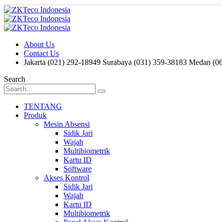
About Us
Contact Us
Jakarta (021) 292-18949
Surabaya (031) 359-38183
Medan (06
Search
TENTANG
Produk
Mesin Absensi
Sidik Jari
Wajah
Multibiometrik
Kartu ID
Software
Akses Kontrol
Sidik Jari
Wajah
Kartu ID
Multibiometrik