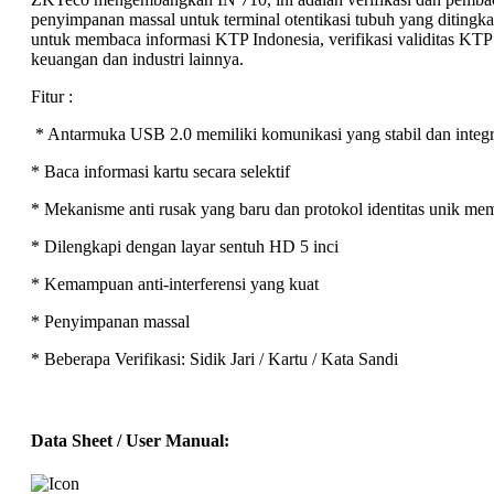
penyimpanan
massal
untuk
terminal
otentikasi
tubuh
yang
ditingka
untuk
membaca
informasi
KTP
Indonesia,
verifikasi
validitas
KTP
keuangan
dan
industri
lainnya.
Fitur :
*
Antarmuka
USB
2.0
memiliki
komunikasi
yang
stabil
dan
integ
*
Baca
informasi
kartu
secara
selektif
*
Mekanisme
anti
rusak
yang
baru
dan
protokol
identitas
unik
mem
*
Dilengkapi
dengan
layar
sentuh
HD
5
inci
*
Kemampuan
anti-interferensi
yang
kuat
*
Penyimpanan
massal
*
Beberapa
Verifikasi:
Sidik
Jari
/
Kartu
/
Kata
Sandi
Data Sheet / User Manual: