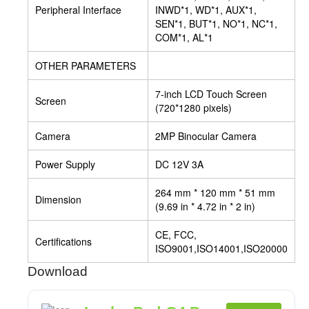
Peripheral Interface
INWD*1, WD*1, AUX*1,
SEN*1, BUT*1, NO*1, NC*1,
COM*1, AL*1
OTHER PARAMETERS
7-inch LCD Touch Screen
Screen
(720*1280 pixels)
Camera
2MP Binocular Camera
Power Supply
DC 12V 3A
264 mm * 120 mm * 51 mm
Dimension
(9.69 in * 4.72 in * 2 in)
CE, FCC,
Certifications
ISO9001,ISO14001,ISO20000
Download