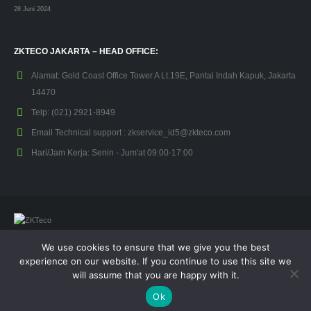
28 Juni 2024
ZKTECO JAKARTA – HEAD OFFICE:
Alamat:
Gold Coast Office Tower A Lt.19E, Pantai Indah Kapuk, Jakarta
14470
Telp:
(021) 2921-8949
Email Technical support :
zkservice_id5@zkteco.com
Hari/Jam Kerja:
Senin - Jum'at 09:00-17:00
We use cookies to ensure that we give you the best
© Copyright 2026. All Rights Reserved.
experience on our website. If you continue to use this site we
will assume that you are happy with it.
Kebijakan Privasi
Garansi
Ok