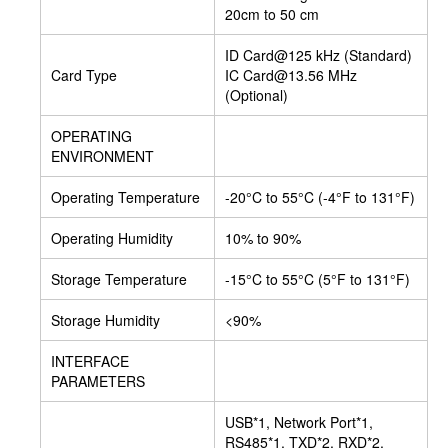
20cm to 50 cm
ID Card@125 kHz (Standard)
Card Type
IC Card@13.56 MHz
(Optional)
OPERATING
ENVIRONMENT
Operating Temperature
-20°C to 55°C (-4°F to 131°F)
Operating Humidity
10% to 90%
Storage Temperature
-15°C to 55°C (5°F to 131°F)
Storage Humidity
<90%
INTERFACE
PARAMETERS
USB*1, Network Port*1,
RS485*1, TXD*2, RXD*2,