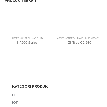
PRODUK TERKAIT
AKSES KONTROL
,
KARTU ID
AKSES KONTROL
,
PANEL AKSES KONTROL
KR900 Series
ZKTeco C2-260
KATEGORI PRODUK
IT
IOT