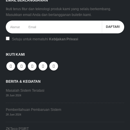
EMAIL BERLANGGANAN
Ikuti terus fitur dan teknologi produk kami yang selalu berkembang.
Masukkan email Anda dan berlangganan buletin kami.
Setuju untuk mematuhi
Kebijakan Privasi
IKUTI KAMI
BERITA & KEGIATAN
Masalah Sistem Teratasi
28 Juni 2024
Pemberitahuan Pembaruan Sistem
28 Juni 2024
ZKTeco PSIRT