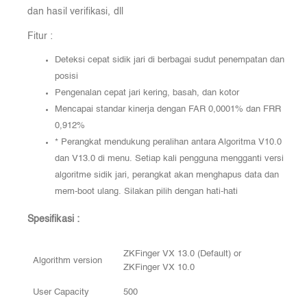
dan
hasil
verifikasi,
dll
Fitur :
Dete
ksi
cepat
sidik
jari
di
berbagai
sudut
penempatan
dan
posisi
Pengenalan cepat jari kering, basah, dan kotor
Mencapai
standar
kinerja
dengan
FAR
0,0001%
dan
FRR
0,912%
*
Perangkat
mendukung
peralihan
antara
Algoritma
V10.0
dan
V13.0
di
menu.
Setiap
kali
pengguna
mengganti
versi
algoritme
sidik
jari,
perangkat
akan
menghapus
data
dan
mem-boot
ulang.
Silakan
pilih
dengan
hati-hati
Spesifikasi :
ZKFinger VX 13.0 (Default) or
Algorithm version
ZKFinger VX 10.0
User Capacity
500