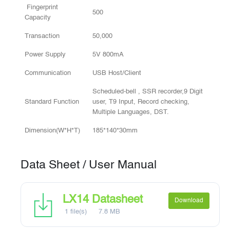
Fingerprint
500
Capacity
Transaction
50,000
Power Supply
5V 800mA
Communication
USB Host/Client
Scheduled-bell , SSR recorder,9 Digit
Standard Function
user, T9 Input, Record checking,
Multiple Languages, DST.
Dimension(W*H*T)
185*140*30mm
Data Sheet / User Manual
LX14 Datasheet
Download
1 file(s)
7.8 MB