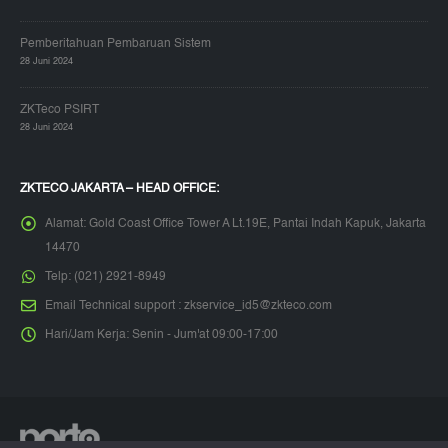
Pemberitahuan Pembaruan Sistem
28 Juni 2024
ZKTeco PSIRT
28 Juni 2024
ZKTECO JAKARTA – HEAD OFFICE:
Alamat:
Gold Coast Office Tower A Lt.19E, Pantai Indah Kapuk, Jakarta
14470
Telp:
(021) 2921-8949
Email Technical support :
zkservice_id5@zkteco.com
Hari/Jam Kerja:
Senin - Jum'at 09:00-17:00