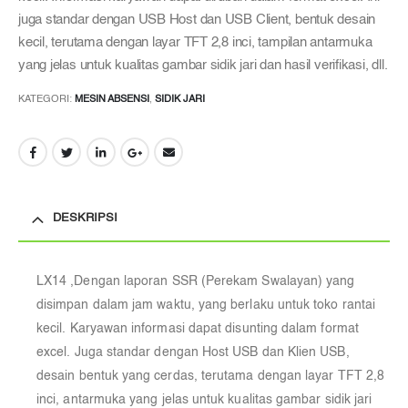
juga standar dengan USB Host dan USB Client, bentuk desain
kecil, terutama dengan layar TFT 2,8 inci, tampilan antarmuka
yang jelas untuk kualitas gambar sidik jari dan hasil verifikasi, dll.
KATEGORI:
MESIN ABSENSI
,
SIDIK JARI
DESKRIPSI
LX14 ,Dengan
laporan
SSR
(Perekam
Swalayan)
yang
disimpan
dalam
jam
waktu,
yang
berlaku
untuk
toko
rantai
kecil.
Karyawan
informasi
dapat
disunting
dalam
format
excel.
Juga
standar
dengan
Host
USB
dan
Klien
USB,
desain
bentuk
yang
cerdas,
terutama
dengan
layar
TFT
2,8
inci,
antarmuka
yang
jelas
untuk
kualitas
gambar
sidik
jari