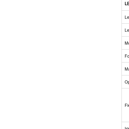
L
Le
Le
Mo
Fo
Ma
Op
Fi
Ir