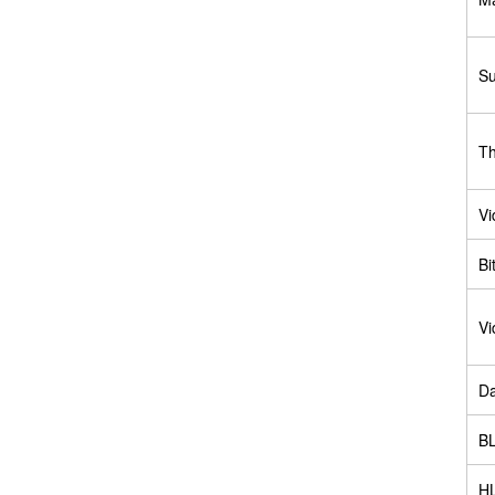
Su
Th
Vi
Bi
Vi
Da
B
H