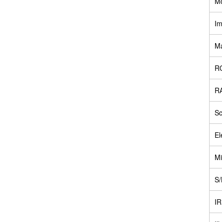
M
Im
Ma
R
R
Sc
El
Mi
S/
IR