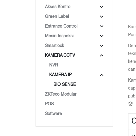
Akses Kontrol
Green Label
Entrance Control
Kam
Pem
Mesin Inspeksi
Den
Smartlock
tek
KAMERA CCTV
ken
NVR
dan
KAMERA IP
Kam
BIO SENSE
dap
ZKTeco Modular
publ
POS
Software
C