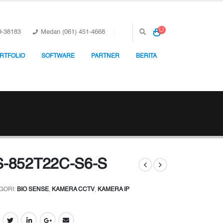
9-38183
Medan (061) 451-4668
RTFOLIO
SOFTWARE
PARTNER
BERITA
S-852T22C-S6-S
GORI:
BIO SENSE
,
KAMERA CCTV
,
KAMERA IP