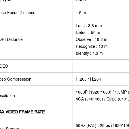
ose Focus Distance
1.5 m
Lens : 3.6 mm
Detect : 50 m
RI Distance
Observe : 19.2 m
Recognize : 10 m
Identify : 4.3 m
IDEO
deo Compression
H.265 / H.264
1080P (1920*1080) / 1.3MP (
solution
VGA (640*480) / Q720 (640*
AX VIDEO FRAME RATE
50Hz (PAL) : 25fps (1920*10
in Stream