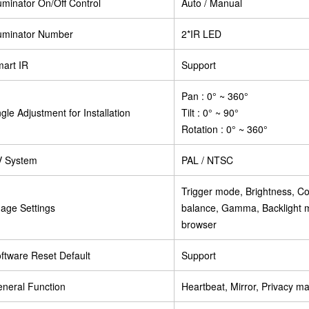
luminator On/Off Control
Auto / Manual
luminator Number
2*IR LED
art IR
Support
Pan : 0° ~ 360°
gle Adjustment for Installation
Tilt : 0° ~ 90°
Rotation : 0° ~ 360°
V System
PAL / NTSC
Trigger mode, Brightness, Co
age Settings
balance, Gamma, Backlight m
browser
ftware Reset Default
Support
neral Function
Heartbeat, Mirror, Privacy m