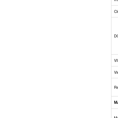
Cl
DO
V
Vi
Re
M
Ma