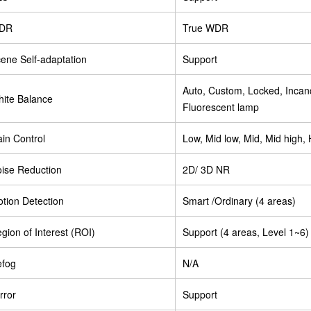
DR
True WDR
ene Self-adaptation
Support
Auto, Custom, Locked, Incand
ite Balance
Fluorescent lamp
in Control
Low, Mid low, Mid, Mid high, 
ise Reduction
2D/ 3D NR
tion Detection
Smart /Ordinary (4 areas)
gion of Interest (ROI)
Support (4 areas, Level 1~6)
efog
N/A
rror
Support