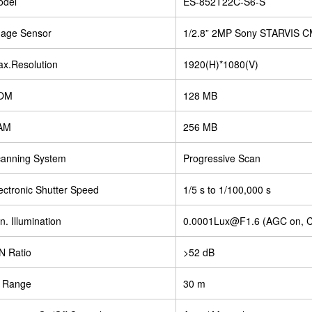
odel
ES-852T22C-S6-S
age Sensor
1/2.8” 2MP Sony STARVIS 
x.Resolution
1920(H)*1080(V)
OM
128 MB
AM
256 MB
anning System
Progressive Scan
ectronic Shutter Speed
1/5 s to 1/100,000 s
n. Illumination
0.0001Lux@F1.6 (AGC on, Co
N Ratio
>52 dB
 Range
30 m