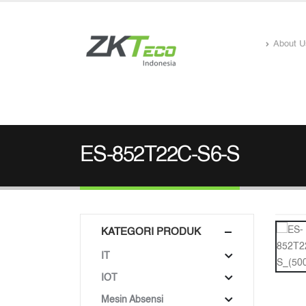
About U
ES-852T22C-S6-S
KATEGORI PRODUK
IT
IOT
Mesin Absensi