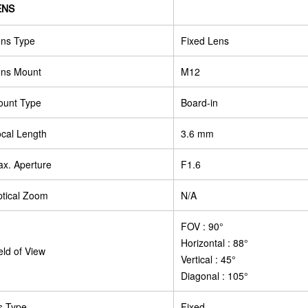
ENS
ns Type
Fixed Lens
ns Mount
M12
unt Type
Board-in
cal Length
3.6 mm
x. Aperture
F1.6
tical Zoom
N/A
FOV : 90°
Horizontal : 88°
eld of View
Vertical : 45°
Diagonal : 105°
is Type
Fixed