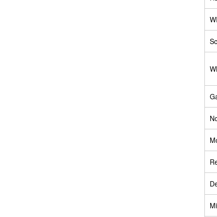
W
Sc
Wh
Ga
No
Mo
Re
D
Mi