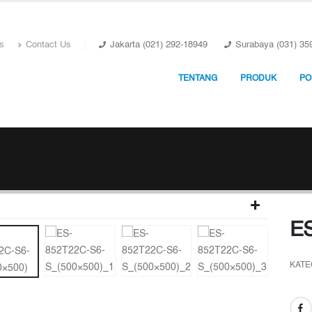
s
Contact Us
Jakarta (021) 292-18949
Surabaya (031) 35
TENTANG
PRODUK
PO
E
KATE