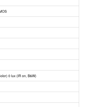
CMOS
lor) 0 lux (IR on, B&W)