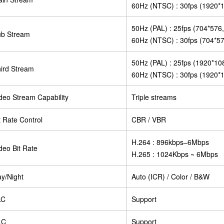
60Hz (NTSC) : 30fps (1920*
50Hz (PAL) : 25fps (704*576
b Stream
60Hz (NTSC) : 30fps (704*57
50Hz (PAL) : 25fps (1920*10
ird Stream
60Hz (NTSC) : 30fps (1920*
deo Stream Capability
Triple streams
t Rate Control
CBR / VBR
H.264 : 896kbps–6Mbps
deo Bit Rate
H.265 : 1024Kbps ~ 6Mbps
y/Night
Auto (ICR) / Color / B&W
LC
Support
LC
Support